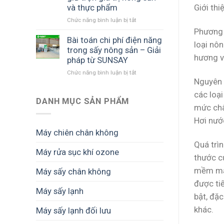
mô
công
từ
và thực phẩm
Giới th
hình
nghệ
nông
chế
sấy
Chức năng bình luận bị tắt
sản
ở
biến
phổ
đến
Máy
Phương 
bền
biến:
thị
sấy
Bài toán chi phí điện năng
loại nô
vững
Sấy
trường
lạnh
trong sấy nông sản – Giải
lạnh,
cao
bảo
hương v
pháp từ SUNSAY
sấy
cấp
vệ
Chức năng bình luận bị tắt
ở
nhiệt,
sản
Nguyên 
Bài
sấy
phẩm
toán
thăng
không
các loại
chi
DANH MỤC SẢN PHẨM
hoa
bị
mức châ
phí
hỏng
điện
Hơi nướ
–
năng
Giải
Máy chiên chân không
trong
pháp
Quá trìn
sấy
từ
Máy rửa sục khí ozone
nông
SUNSAY
thước củ
sản
giúp
mềm mại
Máy sấy chân không
–
giữ
Giải
được tiế
trọn
pháp
Máy sấy lạnh
giá
bật, đặc
từ
trị
SUNSAY
khác.
nông
Máy sấy lạnh đối lưu
sản