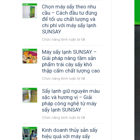
thực
tư
Chọn máy sấy theo nhu
phẩm
máy
cầu – Cách đầu tư đúng
–
sấy
để tối ưu chất lượng và
Bí
lạnh
chi phí với máy sấy lạnh
quyết
có
SUNSAY
tạo
hiệu
thành
quả
Chức năng bình luận bị tắt
ở
phẩm
không
Chọn
thơm
–
máy
Máy sấy lạnh SUNSAY –
ngon,
Giải
sấy
Giải pháp nâng tầm sản
chuẩn
pháp
theo
phẩm trái cây sấy khô
chất
nâng
nhu
thập cẩm chất lượng cao
lượng
cao
cầu
Chức năng bình luận bị tắt
chất
ở
–
lượng
Máy
Cách
sản
sấy
Sấy lạnh giữ nguyên màu
đầu
phẩm
lạnh
tư
sắc và hương vị – Giải
và
SUNSAY
đúng
pháp công nghệ từ máy
tối
–
để
sấy lạnh SUNSAY
ưu
Giải
tối
Chức năng bình luận bị tắt
ở
lợi
pháp
ưu
Sấy
nhuận
nâng
chất
lạnh
Kinh doanh thủy sản sấy
cùng
tầm
lượng
giữ
SUNSAY
sản
và
hiệu quả với máy sấy
nguyên