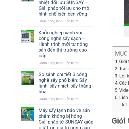
phẩm
chi
nhiệt đối lưu SUNSAY –
màu
trái
phí
Giải pháp tối ưu cho mô
sắc
cây
với
hình chế biến bền vững
và
sấy
máy
hương
Chức năng bình luận bị tắt
khô
ở
sấy
vị
thập
Kinh
lạnh
–
cẩm
doanh
Khởi nghiệp xanh với
SUNSAY
Giải
chất
thủy
công nghệ sấy sạch –
pháp
lượng
sản
Hành trình mới từ nông
công
cao
sấy
sản đến thị trường cao
nghệ
MỤC
hiệu
cấp
từ
quả
Giới
máy
với
Chức năng bình luận bị tắt
ở
sấy
máy
Trái
Khởi
lạnh
sấy
nghiệp
So sánh chi tiết 3 công
Lợi 
SUNSAY
nhiệt
xanh
nghệ sấy phổ biến: Sấy
Các 
đối
với
lạnh, sấy nhiệt, sấy thăng
lưu
công
Vide
hoa
SUNSAY
nghệ
Liên
Chức năng bình luận bị tắt
–
ở
sấy
Giải
So
sạch
pháp
sánh
Máy sấy lạnh bảo vệ sản
–
tối
chi
Hành
phẩm không bị hỏng –
Giới
ưu
tiết
trình
Giải pháp từ SUNSAY giúp
cho
3
mới
giữ trọn giá trị nông sản