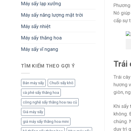
và
Máy sấy lạp xưởng
Phương 
thực
Nó giúp
phẩm
Máy sấy năng lượng mặt trời
cấp sự 
Máy sấy nhiệt
Máy sấy thăng hoa
Máy sấy vĩ ngang
Trái
TÌM KIẾM THEO GỢI Ý
Trái câ
Bán máy sấy
Chuối sấy khô
hương v
giòn, ng
cà phê sấy thăng hoa
công nghệ sấy thăng hoa rau củ
Khi sấy 
Giá máy sấy
không. 
chúng. 
giá máy sấy thăng hoa mini
duy trì 