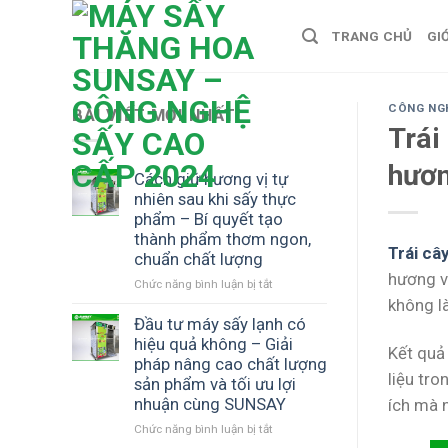
Skip
TRANG CHỦ
GI
to
content
CÔNG NG
BÀI VIẾT MỚI NHẤT
Trái
hươn
Cách giữ hương vị tự
nhiên sau khi sấy thực
phẩm – Bí quyết tạo
thành phẩm thơm ngon,
Trái câ
chuẩn chất lượng
hương vị
Chức năng bình luận bị tắt
ở
Cách
không l
giữ
Đầu tư máy sấy lạnh có
hương
hiệu quả không – Giải
Kết quả
vị
pháp nâng cao chất lượng
tự
liệu tr
sản phẩm và tối ưu lợi
nhiên
nhuận cùng SUNSAY
ích mà 
sau
khi
Chức năng bình luận bị tắt
ở
sấy
Đầu