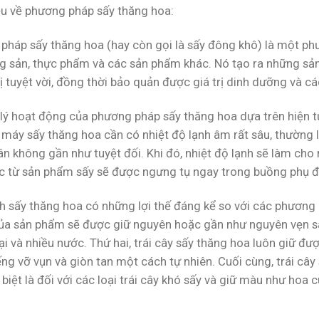
iệu về phương pháp sấy thăng hoa:
pháp sấy thăng hoa (hay còn gọi là sấy đông khô) là một ph
ng sản, thực phẩm và các sản phẩm khác. Nó tạo ra những sả
ị tuyệt vời, đồng thời bảo quản được giá trị dinh dưỡng và c
lý hoạt động của phương pháp sấy thăng hoa dựa trên hiện t
 máy sấy thăng hoa cần có nhiệt độ lạnh âm rất sâu, thường l
n không gần như tuyệt đối. Khi đó, nhiệt độ lạnh sẽ làm cho 
c từ sản phẩm sấy sẽ được ngưng tụ ngay trong buồng phụ đ
h sấy thăng hoa có những lợi thế đáng kể so với các phương 
a sản phẩm sẽ được giữ nguyên hoặc gần như nguyên vẹn sau qu
 và nhiều nước. Thứ hai, trái cây sấy thăng hoa luôn giữ đượ
ng vỡ vụn và giòn tan một cách tự nhiên. Cuối cùng, trái cây
 biệt là đối với các loại trái cây khó sấy và giữ màu như hoa cú