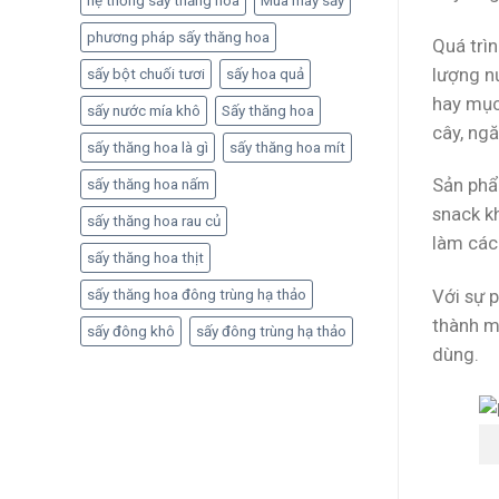
hệ thống sấy thăng hoa
Mua máy sấy
phương pháp sấy thăng hoa
Quá trì
lượng n
sấy bột chuối tươi
sấy hoa quả
hay mục 
sấy nước mía khô
Sấy thăng hoa
cây, ng
sấy thăng hoa là gì
sấy thăng hoa mít
Sản phẩ
sấy thăng hoa nấm
snack k
sấy thăng hoa rau củ
làm các 
sấy thăng hoa thịt
Với sự 
sấy thăng hoa đông trùng hạ thảo
thành m
sấy đông khô
sấy đông trùng hạ thảo
dùng.