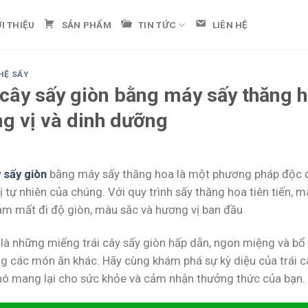
ỚI THIỆU
SẢN PHẨM
TIN TỨC
LIÊN HỆ
HỆ SẤY
 cây sấy giòn bằng máy sấy thăng h
g vị và dinh dưỡng
y sấy giòn
bằng máy sấy thăng hoa là một phương pháp độc đá
 tự nhiên của chúng. Với quy trình sấy thăng hoa tiên tiến, 
àm mất đi độ giòn, màu sắc và hương vị ban đầu
 là những miếng trái cây sấy giòn hấp dẫn, ngon miệng và bổ
ong các món ăn khác. Hãy cùng khám phá sự kỳ diệu của trái 
nó mang lại cho sức khỏe và cảm nhận thưởng thức của bạn.