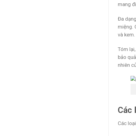
mang đi 
Đa dạng
miệng. 
và kem. 
Tóm lại,
bảo quả
nhiên củ
Các 
Các loạ