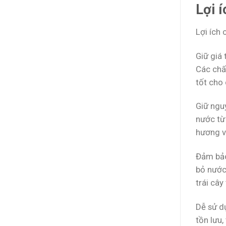
Lợi 
Lợi ích 
Giữ giá 
Các chấ
tốt cho 
Giữ nguy
nước từ
hương v
Đảm bảo
bỏ nước
trái cây
Dễ sử d
tồn lưu,