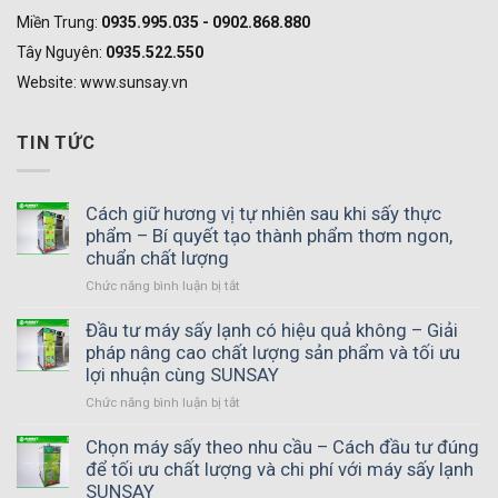
Miền Trung:
0935.995.035 - 0902.868.880
Tây Nguyên:
0935.522.550
Website: www.sunsay.vn
TIN TỨC
Cách giữ hương vị tự nhiên sau khi sấy thực
phẩm – Bí quyết tạo thành phẩm thơm ngon,
chuẩn chất lượng
Chức năng bình luận bị tắt
ở
Cách
giữ
Đầu tư máy sấy lạnh có hiệu quả không – Giải
hương
pháp nâng cao chất lượng sản phẩm và tối ưu
vị
lợi nhuận cùng SUNSAY
tự
Chức năng bình luận bị tắt
ở
nhiên
Đầu
sau
tư
Chọn máy sấy theo nhu cầu – Cách đầu tư đúng
khi
máy
để tối ưu chất lượng và chi phí với máy sấy lạnh
sấy
sấy
thực
SUNSAY