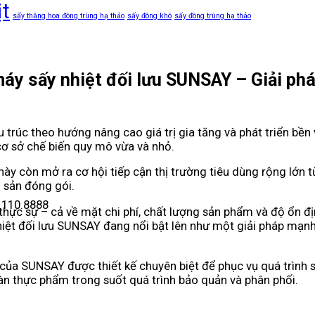
ịt
sấy thăng hoa đông trùng hạ thảo
sấy đông khô
sấy đông trùng hạ thảo
máy sấy nhiệt đối lưu SUNSAY – Giải phá
 trúc theo hướng nâng cao giá trị gia tăng và phát triển bề
 cơ sở chế biến quy mô vừa và nhỏ.
này còn mở ra cơ hội tiếp cận thị trường tiêu dùng rộng lớn 
 sản đóng gói.
.110.8888
thực sự – cả về mặt chi phí, chất lượng sản phẩm và độ ổn địn
ệt đối lưu SUNSAY đang nổi bật lên như một giải pháp mạnh m
u của SUNSAY được thiết kế chuyên biệt để phục vụ quá trình 
àn thực phẩm trong suốt quá trình bảo quản và phân phối.