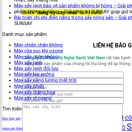
Máy sấy lạnh bảo vệ sản phẩm không bị hỏng – Giải ph
phẩm không bị hỏng – Giải pháp từ SUNSAY giúp giữ tr
Block
"dang-ky-say-mau"
not found
Bài toán chi phí điện năng trong sấy nông sản – Giải
SUNSAY
Danh mục sản phẩm
Máy chiên chân không
LIÊN HỆ BÁO G
Máy rửa sục khí ozone
Máy sấy chân không
Công ty Cổ Phần Kỹ Nghệ Xanh Việt Nam
rất hân hạnh
Máy sấy lạnh
hàng đến sản phẩm của chúng tôi.Vui lòng để lại thông t
Máy sấy lạnh đối lưu
Máy sấy lạp xưởng
Máy sấy năng lượng mặt trời
Máy sấy nhiệt
Máy sấy thăng hoa
Máy sấy vĩ ngang
Tìm Kiếm Theo Gợi Ý
cà phê sấy thăng hoa
cô
Bán máy sấy
Chuối sấy khô
S
sấy nước mía khô
pháp sấy thăng hoa
sấy bột chuối tươi
sấy hoa quả