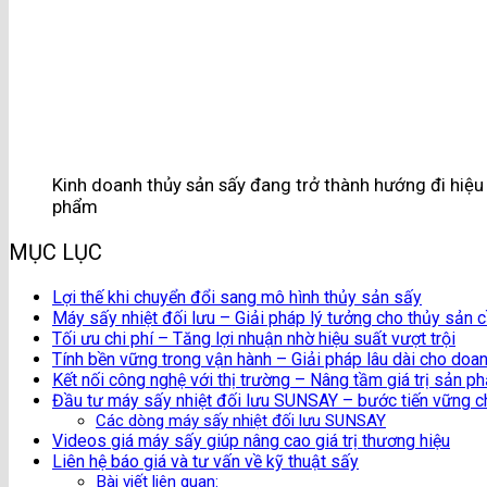
Kinh doanh thủy sản sấy đang trở thành hướng đi hiệu 
phẩm
MỤC LỤC
Lợi thế khi chuyển đổi sang mô hình thủy sản sấy
Máy sấy nhiệt đối lưu – Giải pháp lý tưởng cho thủy sản 
Tối ưu chi phí – Tăng lợi nhuận nhờ hiệu suất vượt trội
Tính bền vững trong vận hành – Giải pháp lâu dài cho doa
Kết nối công nghệ với thị trường – Nâng tầm giá trị sản p
Đầu tư máy sấy nhiệt đối lưu SUNSAY – bước tiến vững c
Các dòng máy sấy nhiệt đối lưu SUNSAY
Videos giá máy sấy giúp nâng cao giá trị thương hiệu
Liên hệ báo giá và tư vấn về kỹ thuật sấy
Bài viết liên quan: