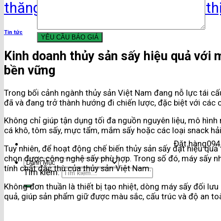
thăng hoa rau củ
sấy thăng hoa th
Tin tức
Kinh doanh thủy sản sấy hiệu quả với 
bền vững
Trong bối cảnh ngành thủy sản Việt Nam đang nỗ lực tái cấu
đã và đang trở thành hướng đi chiến lược, đặc biệt với các
Không chỉ giúp tận dụng tối đa nguồn nguyên liệu, mô hình 
cá khô, tôm sấy, mực tẩm, mắm sấy hoặc các loại snack hải
Đặt hàng
094
Tuy nhiên, để hoạt động chế biến thủy sản sấy đạt hiệu quả 
chọn được công nghệ sấy phù hợp. Trong số đó, máy sấy nhi
tính chất đặc thù của thủy sản Việt Nam.
Tìm kiếm:
Không đơn thuần là thiết bị tạo nhiệt, dòng máy sấy đối lư
quả, giúp sản phẩm giữ được màu sắc, cấu trúc và độ an to