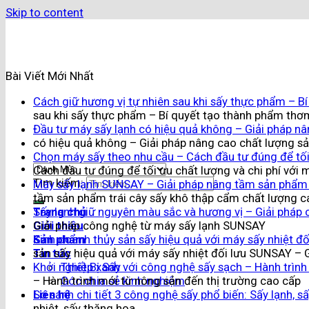
Skip to content
Bài Viết Mới Nhất
Cách giữ hương vị tự nhiên sau khi sấy thực phẩm – 
sau khi sấy thực phẩm – Bí quyết tạo thành phẩm thơ
Đầu tư máy sấy lạnh có hiệu quả không – Giải pháp n
có hiệu quả không – Giải pháp nâng cao chất lượng s
Chọn máy sấy theo nhu cầu – Cách đầu tư đúng để tối
Cách đầu tư đúng để tối ưu chất lượng và chi phí với
Tìm kiếm:
Máy sấy lạnh SUNSAY – Giải pháp nâng tầm sản phẩm 
tầm sản phẩm trái cây sấy khô thập cẩm chất lượng c
Trang chủ
Sấy lạnh giữ nguyên màu sắc và hương vị – Giải phá
Giới thiệu
Giải pháp công nghệ từ máy sấy lạnh SUNSAY
Sản phẩm
Kinh doanh thủy sản sấy hiệu quả với máy sấy nhiệt đ
Tin tức
sản sấy hiệu quả với máy sấy nhiệt đối lưu SUNSAY – 
Thiết Bị Sấy
Khởi nghiệp xanh với công nghệ sấy sạch – Hành trình
Góc chia sẻ kinh nghiệm
– Hành trình mới từ nông sản đến thị trường cao cấp
Liên hệ
So sánh chi tiết 3 công nghệ sấy phổ biến: Sấy lạnh, sấ
nhiệt, sấy thăng hoa