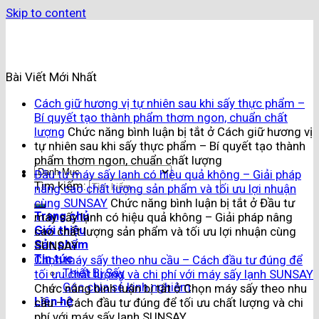
Skip to content
Bài Viết Mới Nhất
Cách giữ hương vị tự nhiên sau khi sấy thực phẩm –
Bí quyết tạo thành phẩm thơm ngon, chuẩn chất
lượng
Chức năng bình luận bị tắt
ở Cách giữ hương vị
tự nhiên sau khi sấy thực phẩm – Bí quyết tạo thành
phẩm thơm ngon, chuẩn chất lượng
Đầu tư máy sấy lạnh có hiệu quả không – Giải pháp
Tìm kiếm:
nâng cao chất lượng sản phẩm và tối ưu lợi nhuận
cùng SUNSAY
Chức năng bình luận bị tắt
ở Đầu tư
Trang chủ
máy sấy lạnh có hiệu quả không – Giải pháp nâng
Giới thiệu
cao chất lượng sản phẩm và tối ưu lợi nhuận cùng
Sản phẩm
SUNSAY
Tin tức
Chọn máy sấy theo nhu cầu – Cách đầu tư đúng để
Thiết Bị Sấy
tối ưu chất lượng và chi phí với máy sấy lạnh SUNSAY
Góc chia sẻ kinh nghiệm
Chức năng bình luận bị tắt
ở Chọn máy sấy theo nhu
Liên hệ
cầu – Cách đầu tư đúng để tối ưu chất lượng và chi
phí với máy sấy lạnh SUNSAY