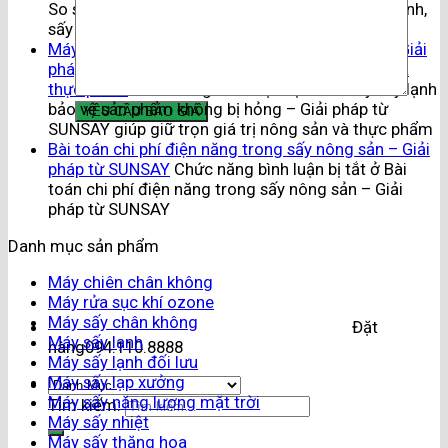
So sánh chi tiết 3 công nghệ sấy phổ biến: Sấy lạnh,
sấy nhiệt, sấy thăng hoa
Máy sấy lạnh bảo vệ sản phẩm không bị hỏng – Giải
pháp từ SUNSAY giúp giữ trọn giá trị nông sản và
thực phẩm
Chức năng bình luận bị tắt
ở Máy sấy lạnh
bảo vệ sản phẩm không bị hỏng – Giải pháp từ
SUNSAY giúp giữ trọn giá trị nông sản và thực phẩm
Bài toán chi phí điện năng trong sấy nông sản – Giải
pháp từ SUNSAY
Chức năng bình luận bị tắt
ở Bài
toán chi phí điện năng trong sấy nông sản – Giải
pháp từ SUNSAY
Danh mục sản phẩm
Máy chiên chân không
Máy rửa sục khí ozone
Máy sấy chân không
Đặt
Máy sấy lạnh
hàng
094.110.8888
Máy sấy lạnh đối lưu
Máy sấy lạp xưởng
Máy sấy năng lượng mặt trời
Tìm kiếm:
Máy sấy nhiệt
Máy sấy thăng hoa