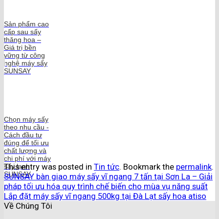
Sản phẩm cao
cấp sau sấy
thăng hoa –
Giá trị bền
vững từ công
nghệ máy sấy
SUNSAY
Chọn máy sấy
theo nhu cầu -
Cách đầu tư
đúng để tối ưu
chất lượng và
chi phí với máy
This entry was posted in
Tin tức
. Bookmark the
permalink
.
sấy lạnh
SUNSAY
SUNSAY bàn giao máy sấy vĩ ngang 7 tấn tại Sơn La – Giải
pháp tối ưu hóa quy trình chế biến cho mùa vụ năng suất
Lắp đặt máy sấy vĩ ngang 500kg tại Đà Lạt sấy hoa atiso
Về Chúng Tôi