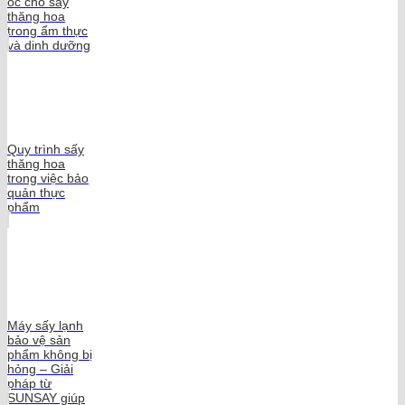
óc chó sấy
thăng hoa
trong ẩm thực
và dinh dưỡng
Quy trình sấy
thăng hoa
trong việc bảo
quản thực
phẩm
Máy sấy lạnh
bảo vệ sản
phẩm không bị
hỏng – Giải
pháp từ
SUNSAY giúp