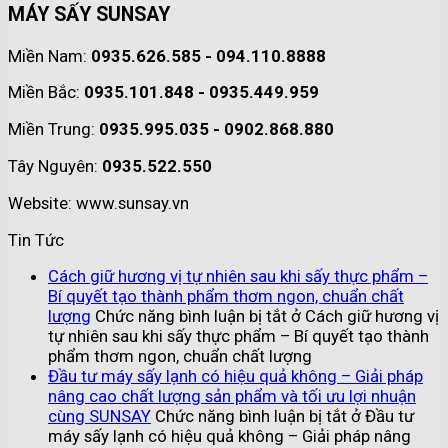
MÁY SẤY SUNSAY
Miền Nam:
0935.626.585 - 094.110.8888
Miền Bắc:
0935.101.848 - 0935.449.959
Miền Trung:
0935.995.035 - 0902.868.880
Tây Nguyên:
0935.522.550
Website: www.sunsay.vn
Tin Tức
Cách giữ hương vị tự nhiên sau khi sấy thực phẩm –
Bí quyết tạo thành phẩm thơm ngon, chuẩn chất
lượng
Chức năng bình luận bị tắt
ở Cách giữ hương vị
tự nhiên sau khi sấy thực phẩm – Bí quyết tạo thành
phẩm thơm ngon, chuẩn chất lượng
Đầu tư máy sấy lạnh có hiệu quả không – Giải pháp
nâng cao chất lượng sản phẩm và tối ưu lợi nhuận
cùng SUNSAY
Chức năng bình luận bị tắt
ở Đầu tư
máy sấy lạnh có hiệu quả không – Giải pháp nâng