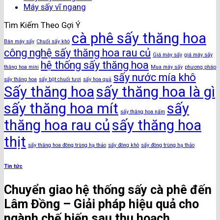
Máy sấy vĩ ngang
Tìm Kiếm Theo Gợi Ý
cà phê sấy thăng hoa
Bán máy sấy
Chuối sấy khô
công nghệ sấy thăng hoa rau củ
Giá máy sấy
giá máy sấy
hệ thống sấy thăng hoa
thăng hoa mini
Mua máy sấy
phương pháp
sấy nước mía khô
sấy thăng hoa
sấy bột chuối tươi
sấy hoa quả
Sấy thăng hoa
sấy thăng hoa là gì
sấy thăng hoa mít
sấy
sấy thăng hoa nấm
thăng hoa rau củ
sấy thăng hoa
thịt
sấy thăng hoa đông trùng hạ thảo
sấy đông khô
sấy đông trùng hạ thảo
Tin tức
Chuyển giao hệ thống sấy cà phê đến
Lâm Đồng – Giải pháp hiệu quả cho
ngành chế biến sau thu hoạch​​.