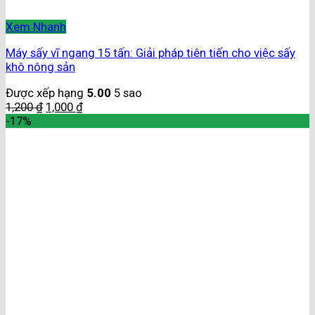
Xem Nhanh
Máy sấy vĩ ngang 15 tấn: Giải pháp tiên tiến cho việc sấy
khô nông sản
Được xếp hạng
5.00
5 sao
1,200
₫
1,000
₫
-17%