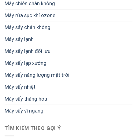
–
hoa
Máy chiên chân không
trong
Giải
sấy
pháp
Máy rửa sục khí ozone
nông
từ
sản
SUNSAY
Máy sấy chân không
–
giúp
Giải
giữ
pháp
Máy sấy lạnh
trọn
từ
giá
SUNSAY
Máy sấy lạnh đối lưu
trị
nông
sản
Máy sấy lạp xưởng
và
thực
Máy sấy năng lượng mặt trời
phẩm
Máy sấy nhiệt
Máy sấy thăng hoa
Máy sấy vĩ ngang
TÌM KIẾM THEO GỢI Ý