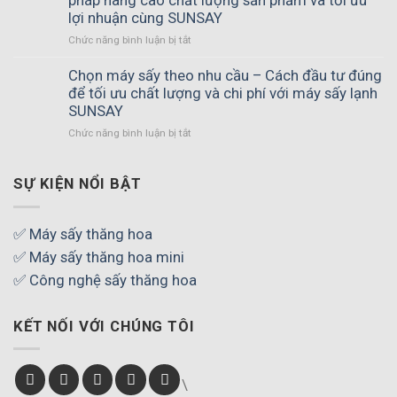
pháp nâng cao chất lượng sản phẩm và tối ưu
vị
lợi nhuận cùng SUNSAY
tự
Chức năng bình luận bị tắt
ở
nhiên
Đầu
sau
tư
Chọn máy sấy theo nhu cầu – Cách đầu tư đúng
khi
máy
để tối ưu chất lượng và chi phí với máy sấy lạnh
sấy
sấy
thực
SUNSAY
lạnh
phẩm
Chức năng bình luận bị tắt
ở
có
–
Chọn
hiệu
Bí
máy
quả
quyết
sấy
SỰ KIỆN NỔI BẬT
không
tạo
theo
–
thành
nhu
Giải
phẩm
cầu
pháp
✅ Máy sấy thăng hoa
thơm
–
nâng
ngon,
✅ Máy sấy thăng hoa mini
Cách
cao
chuẩn
đầu
✅ Công nghệ sấy thăng hoa
chất
chất
tư
lượng
lượng
đúng
sản
KẾT NỐI VỚI CHÚNG TÔI
để
phẩm
tối
và
ưu
tối
chất
ưu
\
lượng
lợi