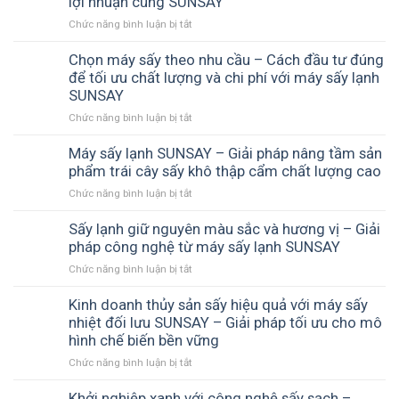
lợi nhuận cùng SUNSAY
tự
Chức năng bình luận bị tắt
ở
nhiên
Đầu
sau
tư
Chọn máy sấy theo nhu cầu – Cách đầu tư đúng
khi
máy
để tối ưu chất lượng và chi phí với máy sấy lạnh
sấy
sấy
thực
SUNSAY
lạnh
phẩm
Chức năng bình luận bị tắt
ở
có
–
Chọn
hiệu
Bí
máy
Máy sấy lạnh SUNSAY – Giải pháp nâng tầm sản
quả
quyết
sấy
phẩm trái cây sấy khô thập cẩm chất lượng cao
không
tạo
theo
–
thành
Chức năng bình luận bị tắt
ở
nhu
Giải
phẩm
Máy
cầu
pháp
thơm
sấy
Sấy lạnh giữ nguyên màu sắc và hương vị – Giải
–
nâng
ngon,
lạnh
pháp công nghệ từ máy sấy lạnh SUNSAY
Cách
cao
chuẩn
SUNSAY
đầu
chất
chất
Chức năng bình luận bị tắt
ở
–
tư
lượng
lượng
Sấy
Giải
đúng
sản
lạnh
Kinh doanh thủy sản sấy hiệu quả với máy sấy
pháp
để
phẩm
giữ
nhiệt đối lưu SUNSAY – Giải pháp tối ưu cho mô
nâng
tối
và
nguyên
hình chế biến bền vững
tầm
ưu
tối
màu
sản
chất
ưu
Chức năng bình luận bị tắt
ở
sắc
phẩm
lượng
lợi
Kinh
và
trái
và
nhuận
doanh
Khởi nghiệp xanh với công nghệ sấy sạch –
hương