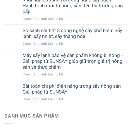
cây
chi
cùng
thủy
Hành trình mới từ nông sản đến thị trường cao
vị
sấy
phí
SUNSAY
sản
–
cấp
khô
với
sấy
Giải
thập
máy
Chức năng bình luận bị tắt
ở
hiệu
pháp
cẩm
sấy
Khởi
quả
công
chất
lạnh
nghiệp
So sánh chi tiết 3 công nghệ sấy phổ biến: Sấy
với
nghệ
lượng
SUNSAY
xanh
lạnh, sấy nhiệt, sấy thăng hoa
máy
từ
cao
với
sấy
máy
Chức năng bình luận bị tắt
ở
công
nhiệt
sấy
So
nghệ
đối
lạnh
sánh
Máy sấy lạnh bảo vệ sản phẩm không bị hỏng –
sấy
lưu
SUNSAY
chi
Giải pháp từ SUNSAY giúp giữ trọn giá trị nông
sạch
SUNSAY
tiết
sản và thực phẩm
–
–
3
Hành
Giải
Chức năng bình luận bị tắt
ở
công
trình
pháp
Máy
nghệ
mới
tối
sấy
Bài toán chi phí điện năng trong sấy nông sản –
sấy
từ
ưu
lạnh
Giải pháp từ SUNSAY
phổ
nông
cho
bảo
biến:
sản
mô
Chức năng bình luận bị tắt
ở
vệ
Sấy
đến
hình
Bài
sản
lạnh,
thị
chế
toán
phẩm
sấy
trường
biến
chi
DANH MỤC SẢN PHẨM
không
nhiệt,
cao
bền
phí
bị
sấy
cấp
vững
điện
hỏng
thăng
năng