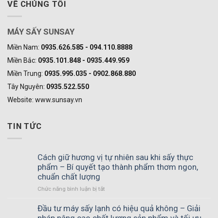
VỀ CHÚNG TÔI
MÁY SẤY SUNSAY
Miền Nam:
0935.626.585 - 094.110.8888
Miền Bắc:
0935.101.848 - 0935.449.959
Miền Trung:
0935.995.035 - 0902.868.880
Tây Nguyên:
0935.522.550
Website: www.sunsay.vn
TIN TỨC
Cách giữ hương vị tự nhiên sau khi sấy thực
phẩm – Bí quyết tạo thành phẩm thơm ngon,
chuẩn chất lượng
Chức năng bình luận bị tắt
ở
Cách
giữ
Đầu tư máy sấy lạnh có hiệu quả không – Giải
hương