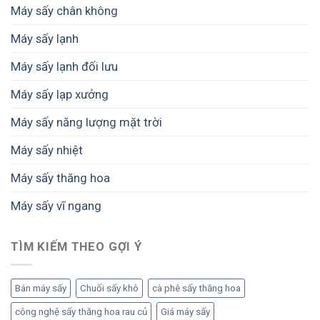
SUNSAY
Máy sấy chân không
–
giúp
Giải
giữ
pháp
Máy sấy lạnh
trọn
từ
giá
SUNSAY
Máy sấy lạnh đối lưu
trị
nông
sản
Máy sấy lạp xưởng
và
thực
Máy sấy năng lượng mặt trời
phẩm
Máy sấy nhiệt
Máy sấy thăng hoa
Máy sấy vĩ ngang
TÌM KIẾM THEO GỢI Ý
Bán máy sấy
Chuối sấy khô
cà phê sấy thăng hoa
công nghệ sấy thăng hoa rau củ
Giá máy sấy