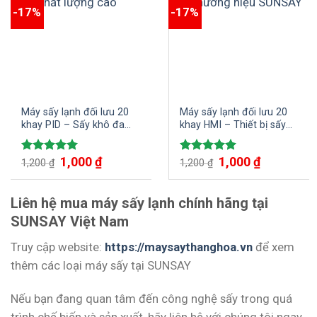
-17%
-17%
Máy sấy lạnh đối lưu 20
Máy sấy lạnh đối lưu 20
khay PID – Sấy khô đa
khay HMI – Thiết bị sấy
dạng các loại nguyên liệu,
tiên tiến, đa năng cho ra
nông sản, dược liệu,…
sản phẩm chất lượng cao
1,000
₫
1,000
₫
Được xếp
Được xếp
1,200
₫
1,200
₫
hạng
5.00
hạng
5.00
5 sao
5 sao
Liên hệ mua máy sấy lạnh chính hãng tại
SUNSAY Việt Nam
Truy cập website:
https://maysaythanghoa.vn
để xem
thêm các loại máy sấy tại SUNSAY
Nếu bạn đang quan tâm đến công nghệ sấy trong quá