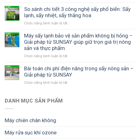
cẩm
sấy
Khởi
quả
công
chất
lạnh
nghiệp
So sánh chi tiết 3 công nghệ sấy phổ biến: Sấy
với
nghệ
lượng
SUNSAY
xanh
lạnh, sấy nhiệt, sấy thăng hoa
máy
từ
cao
với
sấy
máy
Chức năng bình luận bị tắt
ở
công
nhiệt
sấy
So
nghệ
đối
lạnh
sánh
Máy sấy lạnh bảo vệ sản phẩm không bị hỏng –
sấy
lưu
SUNSAY
chi
Giải pháp từ SUNSAY giúp giữ trọn giá trị nông
sạch
SUNSAY
tiết
sản và thực phẩm
–
–
3
Hành
Giải
Chức năng bình luận bị tắt
ở
công
trình
pháp
Máy
nghệ
mới
tối
sấy
Bài toán chi phí điện năng trong sấy nông sản –
sấy
từ
ưu
lạnh
Giải pháp từ SUNSAY
phổ
nông
cho
bảo
biến:
sản
mô
Chức năng bình luận bị tắt
ở
vệ
Sấy
đến
hình
Bài
sản
lạnh,
thị
chế
toán
phẩm
sấy
trường
biến
chi
DANH MỤC SẢN PHẨM
không
nhiệt,
cao
bền
phí
bị
sấy
cấp
vững
điện
hỏng
thăng
năng
–
hoa
Máy chiên chân không
trong
Giải
sấy
pháp
Máy rửa sục khí ozone
nông
từ
sản