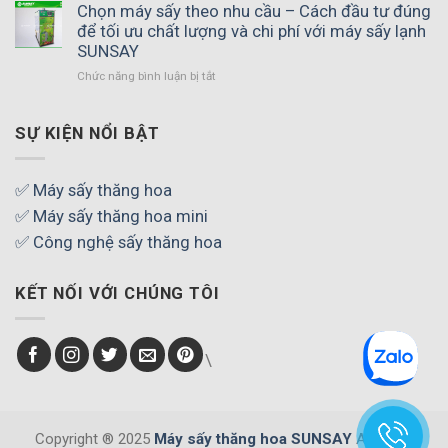
tư
Chọn máy sấy theo nhu cầu – Cách đầu tư đúng
khi
máy
để tối ưu chất lượng và chi phí với máy sấy lạnh
sấy
sấy
thực
SUNSAY
lạnh
phẩm
Chức năng bình luận bị tắt
ở
có
–
Chọn
hiệu
Bí
máy
quả
quyết
sấy
SỰ KIỆN NỔI BẬT
không
tạo
theo
–
thành
nhu
Giải
phẩm
cầu
pháp
✅ Máy sấy thăng hoa
thơm
–
nâng
ngon,
✅ Máy sấy thăng hoa mini
Cách
cao
chuẩn
đầu
✅ Công nghệ sấy thăng hoa
chất
chất
tư
lượng
lượng
đúng
sản
KẾT NỐI VỚI CHÚNG TÔI
để
phẩm
tối
và
ưu
tối
chất
ưu
\
lượng
lợi
và
nhuận
chi
cùng
phí
SUNSAY
với
Copyright ® 2025
Máy sấy thăng hoa SUNSAY
All rights