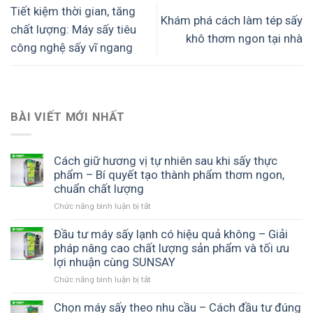
Tiết kiệm thời gian, tăng
Khám phá cách làm tép sấy
chất lượng: Máy sấy tiêu
khô thơm ngon tại nhà
công nghệ sấy vĩ ngang
BÀI VIẾT MỚI NHẤT
Cách giữ hương vị tự nhiên sau khi sấy thực
phẩm – Bí quyết tạo thành phẩm thơm ngon,
chuẩn chất lượng
Chức năng bình luận bị tắt
ở
Cách
giữ
Đầu tư máy sấy lạnh có hiệu quả không – Giải
hương
pháp nâng cao chất lượng sản phẩm và tối ưu
vị
lợi nhuận cùng SUNSAY
tự
Chức năng bình luận bị tắt
ở
nhiên
Đầu
sau
tư
Chọn máy sấy theo nhu cầu – Cách đầu tư đúng
khi