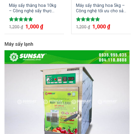
Máy sấy thăng hoa 10kg
Máy sấy thăng hoa 5kg –
– Công nghệ sấy thực
Công nghệ tối ưu cho sản
phẩm cao cấp, chất
phẩm của bạn
lượng hiện nay
1,000
₫
1,000
₫
Được xếp
Được xếp
1,200
₫
1,200
₫
hạng
5.00
hạng
5.00
5 sao
5 sao
Máy sấy lạnh