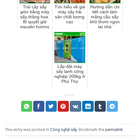
Trái cây sấy
Tìm hiểu về giá
Hướng dẫn chi
giòn bằng máy
máy sấy hải
tiết cách làm
sấy thăng hoa:
sản chất lượng
mãng cầu sấy
Bí quyết giữ
cao
khô thơm ngon
nguyên hương
tại nhà
vị và dinh
dưỡng
Lắp đặt máy
sấy lạnh công
nghiệp 200kg ở
Phú Thọ
This entry was posted in
Công nghệ sấy
. Bookmark the
permalink
.