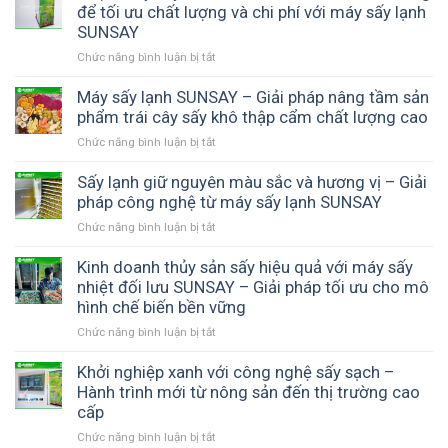
máy
để tối ưu chất lượng và chi phí với máy sấy lạnh
sấy
sấy
thực
SUNSAY
lạnh
phẩm
Chức năng bình luận bị tắt
ở
có
–
Chọn
hiệu
Bí
máy
Máy sấy lạnh SUNSAY – Giải pháp nâng tầm sản
quả
quyết
sấy
phẩm trái cây sấy khô thập cẩm chất lượng cao
không
tạo
theo
–
thành
Chức năng bình luận bị tắt
ở
nhu
Giải
phẩm
Máy
cầu
pháp
thơm
sấy
Sấy lạnh giữ nguyên màu sắc và hương vị – Giải
–
nâng
ngon,
lạnh
pháp công nghệ từ máy sấy lạnh SUNSAY
Cách
cao
chuẩn
SUNSAY
đầu
chất
chất
Chức năng bình luận bị tắt
ở
–
tư
lượng
lượng
Sấy
Giải
đúng
sản
lạnh
Kinh doanh thủy sản sấy hiệu quả với máy sấy
pháp
để
phẩm
giữ
nhiệt đối lưu SUNSAY – Giải pháp tối ưu cho mô
nâng
tối
và
nguyên
hình chế biến bền vững
tầm
ưu
tối
màu
sản
chất
ưu
Chức năng bình luận bị tắt
ở
sắc
phẩm
lượng
lợi
Kinh
và
trái
và
nhuận
doanh
Khởi nghiệp xanh với công nghệ sấy sạch –
hương
cây
chi
cùng
thủy
Hành trình mới từ nông sản đến thị trường cao
vị
sấy
phí
SUNSAY
sản
–
cấp
khô
với
sấy
Giải
thập
máy
Chức năng bình luận bị tắt
ở
hiệu
pháp