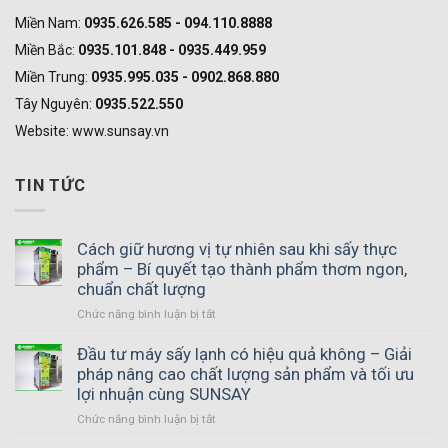
Miền Nam:
0935.626.585 - 094.110.8888
Miền Bắc:
0935.101.848 - 0935.449.959
Miền Trung:
0935.995.035 - 0902.868.880
Tây Nguyên:
0935.522.550
Website: www.sunsay.vn
TIN TỨC
Cách giữ hương vị tự nhiên sau khi sấy thực
phẩm – Bí quyết tạo thành phẩm thơm ngon,
chuẩn chất lượng
Chức năng bình luận bị tắt
ở
Cách
giữ
Đầu tư máy sấy lạnh có hiệu quả không – Giải
hương
pháp nâng cao chất lượng sản phẩm và tối ưu
vị
lợi nhuận cùng SUNSAY
tự
Chức năng bình luận bị tắt
ở
nhiên
Đầu
sau