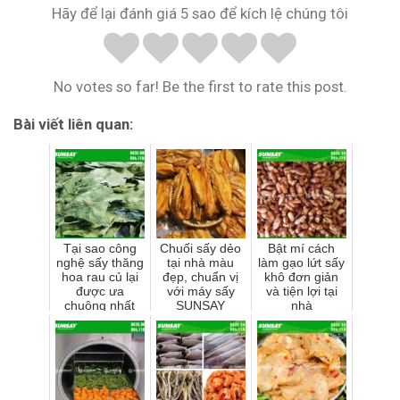
Hãy để lại đánh giá 5 sao để kích lệ chúng tôi
No votes so far! Be the first to rate this post.
Bài viết liên quan:
Tại sao công
Chuối sấy dẻo
Bật mí cách
nghệ sấy thăng
tại nhà màu
làm gạo lứt sấy
hoa rau củ lại
đẹp, chuẩn vị
khô đơn giản
được ưa
với máy sấy
và tiện lợi tại
chuộng nhất
SUNSAY
nhà
hiện nay