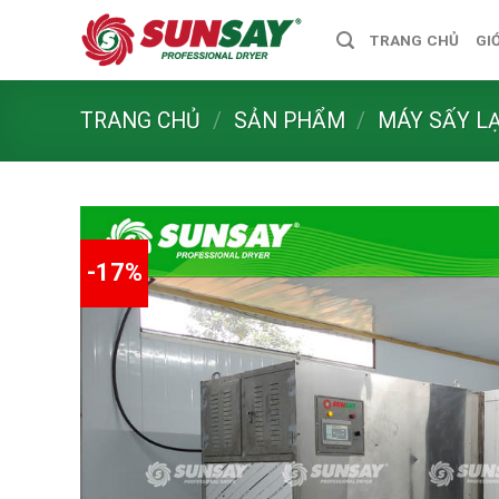
Skip
TRANG CHỦ
GI
to
content
TRANG CHỦ
/
SẢN PHẨM
/
MÁY SẤY L
-17%