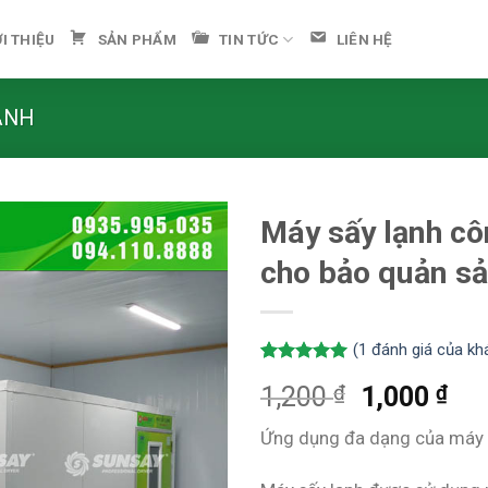
ỚI THIỆU
SẢN PHẨM
TIN TỨC
LIÊN HỆ
ẠNH
Máy sấy lạnh cô
cho bảo quản s
(
1
đánh giá của kh
5.00
1
trên 5
₫
₫
1,200
1,000
dựa trên
đánh giá
Ứng dụng đa dạng của máy 