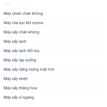
cao
bền
phí
bị
sấy
cấp
vững
điện
hỏng
thăng
năng
–
hoa
Máy chiên chân không
trong
Giải
sấy
pháp
Máy rửa sục khí ozone
nông
từ
sản
SUNSAY
Máy sấy chân không
–
giúp
Giải
giữ
pháp
Máy sấy lạnh
trọn
từ
giá
SUNSAY
Máy sấy lạnh đối lưu
trị
nông
sản
Máy sấy lạp xưởng
và
thực
Máy sấy năng lượng mặt trời
phẩm
Máy sấy nhiệt
Máy sấy thăng hoa
Máy sấy vĩ ngang