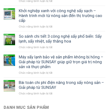
ưu
Chức năng bình luận bị tắt
ở
sắc
phẩm
lượng
lợi
Kinh
và
trái
và
nhuận
doanh
Khởi nghiệp xanh với công nghệ sấy sạch –
hương
cây
chi
cùng
thủy
Hành trình mới từ nông sản đến thị trường cao
vị
sấy
phí
SUNSAY
sản
–
cấp
khô
với
sấy
Giải
thập
máy
Chức năng bình luận bị tắt
ở
hiệu
pháp
cẩm
sấy
Khởi
quả
công
chất
lạnh
nghiệp
So sánh chi tiết 3 công nghệ sấy phổ biến: Sấy
với
nghệ
lượng
SUNSAY
xanh
lạnh, sấy nhiệt, sấy thăng hoa
máy
từ
cao
với
sấy
máy
Chức năng bình luận bị tắt
ở
công
nhiệt
sấy
So
nghệ
đối
lạnh
sánh
Máy sấy lạnh bảo vệ sản phẩm không bị hỏng –
sấy
lưu
SUNSAY
chi
Giải pháp từ SUNSAY giúp giữ trọn giá trị nông
sạch
SUNSAY
tiết
sản và thực phẩm
–
–
3
Hành
Giải
Chức năng bình luận bị tắt
ở
công
trình
pháp
Máy
nghệ
mới
tối
sấy
Bài toán chi phí điện năng trong sấy nông sản –
sấy
từ
ưu
lạnh
Giải pháp từ SUNSAY
phổ
nông
cho
bảo
biến:
sản
mô
Chức năng bình luận bị tắt
ở
vệ
Sấy
đến
hình
Bài
sản
lạnh,
thị
chế
toán
phẩm
sấy
trường
biến
chi
DANH MỤC SẢN PHẨM
không
nhiệt,