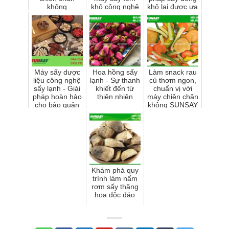
không
khô công nghệ
khô lại được ưa
sấy nhiệt
chuộng như
vậy?
Máy sấy dược
Hoa hồng sấy
Làm snack rau
liệu công nghệ
lạnh - Sự thanh
củ thơm ngon,
sấy lạnh - Giải
khiết đến từ
chuẩn vị với
pháp hoàn hảo
thiên nhiên
máy chiên chân
cho bảo quản
không SUNSAY
dược tính
Khám phá quy
trình làm nấm
rơm sấy thăng
hoa độc đáo