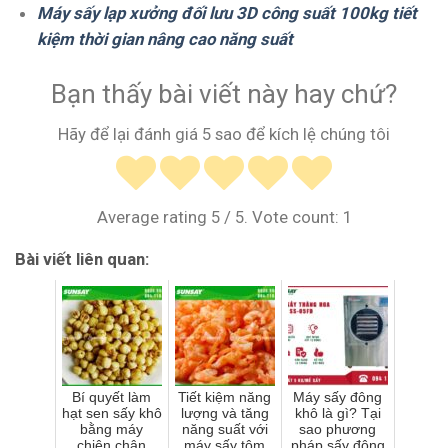
Máy sấy lạp xưởng đối lưu 3D công suất 100kg tiết
kiệm thời gian nâng cao năng suất
Bạn thấy bài viết này hay chứ?
Hãy để lại đánh giá 5 sao để kích lệ chúng tôi
Average rating
5
/ 5. Vote count:
1
Bài viết liên quan:
Bí quyết làm
Tiết kiệm năng
Máy sấy đông
hạt sen sấy khô
lượng và tăng
khô là gì? Tại
bằng máy
năng suất với
sao phương
chiên chân
máy sấy tôm
pháp sấy đông