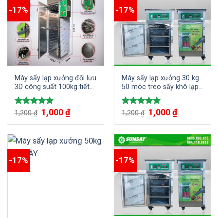
-17%
-17%
Máy sấy lạp xưởng đối lưu
Máy sấy lạp xưởng 30 kg
3D công suất 100kg tiết
50 móc treo sấy khô lạp
kiệm thời gian nâng cao
xưởng nhanh chóng giúp
năng suất
tiết kiệm thời gian
1,000
₫
1,000
₫
Được xếp
Được xếp
1,200
₫
1,200
₫
hạng
5.00
hạng
5.00
5 sao
5 sao
-17%
-17%