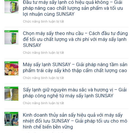
giữ
Đầu tư máy sấy lạnh có hiệu quả không – Giải
hương
pháp nâng cao chất lượng sản phẩm và tối ưu
vị
lợi nhuận cùng SUNSAY
tự
Chức năng bình luận bị tắt
ở
nhiên
Đầu
sau
tư
Chọn máy sấy theo nhu cầu – Cách đầu tư đúng
khi
máy
để tối ưu chất lượng và chi phí với máy sấy lạnh
sấy
sấy
thực
SUNSAY
lạnh
phẩm
Chức năng bình luận bị tắt
ở
có
–
Chọn
hiệu
Bí
máy
Máy sấy lạnh SUNSAY – Giải pháp nâng tầm sản
quả
quyết
sấy
phẩm trái cây sấy khô thập cẩm chất lượng cao
không
tạo
theo
–
thành
Chức năng bình luận bị tắt
ở
nhu
Giải
phẩm
Máy
cầu
pháp
thơm
sấy
Sấy lạnh giữ nguyên màu sắc và hương vị – Giải
–
nâng
ngon,
lạnh
pháp công nghệ từ máy sấy lạnh SUNSAY
Cách
cao
chuẩn
SUNSAY
đầu
chất
chất
Chức năng bình luận bị tắt
ở
–
tư
lượng
lượng
Sấy
Giải
đúng
sản
lạnh
Kinh doanh thủy sản sấy hiệu quả với máy sấy
pháp
để
phẩm
giữ
nhiệt đối lưu SUNSAY – Giải pháp tối ưu cho mô
nâng
tối
và
nguyên
hình chế biến bền vững
tầm
ưu
tối
màu
sản
chất