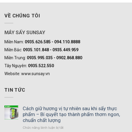
VỀ CHÚNG TÔI
MÁY SẤY SUNSAY
Miền Nam:
0935.626.585 - 094.110.8888
Miền Bắc:
0935.101.848 - 0935.449.959
Miền Trung:
0935.995.035 - 0902.868.880
Tây Nguyên:
0935.522.550
Website: www.sunsay.vn
TIN TỨC
Cách giữ hương vị tự nhiên sau khi sấy thực
phẩm – Bí quyết tạo thành phẩm thơm ngon,
chuẩn chất lượng
Chức năng bình luận bị tắt
ở