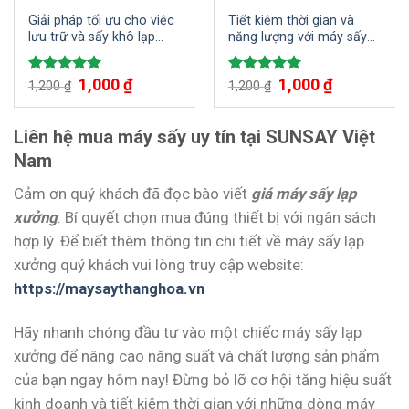
Giải pháp tối ưu cho việc
Tiết kiệm thời gian và
lưu trữ và sấy khô lạp
năng lượng với máy sấy
xưởng với máy sấy lạp
lạp xưởng mini SUNSAY
xưởng 50 kg
1,000
₫
1,000
₫
Được xếp
Được xếp
1,200
₫
1,200
₫
hạng
5.00
hạng
5.00
5 sao
5 sao
Liên hệ mua máy sấy uy tín tại SUNSAY Việt
Nam
Cảm ơn quý khách đã đọc bào viết
giá máy sấy lạp
xưởng
: Bí quyết chọn mua đúng thiết bị với ngân sách
hợp lý. Để biết thêm thông tin chi tiết về máy sấy lạp
xưởng quý khách vui lòng truy cập website:
https://maysaythanghoa.vn
Hãy nhanh chóng đầu tư vào một chiếc máy sấy lạp
xưởng để nâng cao năng suất và chất lượng sản phẩm
của bạn ngay hôm nay! Đừng bỏ lỡ cơ hội tăng hiệu suất
kinh doanh và tiết kiệm thời gian với những dòng máy