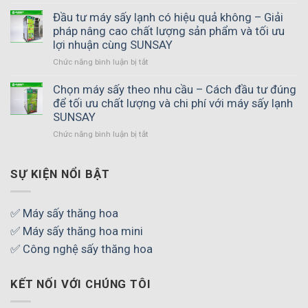
Cách
giữ
Đầu tư máy sấy lạnh có hiệu quả không – Giải
hương
pháp nâng cao chất lượng sản phẩm và tối ưu
vị
lợi nhuận cùng SUNSAY
tự
Chức năng bình luận bị tắt
ở
nhiên
Đầu
sau
tư
Chọn máy sấy theo nhu cầu – Cách đầu tư đúng
khi
máy
để tối ưu chất lượng và chi phí với máy sấy lạnh
sấy
sấy
thực
SUNSAY
lạnh
phẩm
Chức năng bình luận bị tắt
ở
có
–
Chọn
hiệu
Bí
máy
quả
quyết
sấy
SỰ KIỆN NỔI BẬT
không
tạo
theo
–
thành
nhu
Giải
phẩm
cầu
pháp
✅ Máy sấy thăng hoa
thơm
–
nâng
ngon,
✅ Máy sấy thăng hoa mini
Cách
cao
chuẩn
đầu
✅ Công nghệ sấy thăng hoa
chất
chất
tư
lượng
lượng
đúng
sản
KẾT NỐI VỚI CHÚNG TÔI
để
phẩm
tối
và
ưu