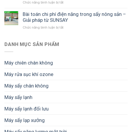
Giải
Chức năng bình luận bị tắt
ở
công
trình
pháp
Máy
nghệ
mới
tối
sấy
Bài toán chi phí điện năng trong sấy nông sản –
sấy
từ
ưu
lạnh
Giải pháp từ SUNSAY
phổ
nông
cho
bảo
biến:
sản
mô
Chức năng bình luận bị tắt
ở
vệ
Sấy
đến
hình
Bài
sản
lạnh,
thị
chế
toán
phẩm
sấy
trường
biến
chi
DANH MỤC SẢN PHẨM
không
nhiệt,
cao
bền
phí
bị
sấy
cấp
vững
điện
hỏng
thăng
năng
–
hoa
Máy chiên chân không
trong
Giải
sấy
pháp
Máy rửa sục khí ozone
nông
từ
sản
SUNSAY
Máy sấy chân không
–
giúp
Giải
giữ
pháp
Máy sấy lạnh
trọn
từ
giá
SUNSAY
Máy sấy lạnh đối lưu
trị
nông
sản
Máy sấy lạp xưởng
và
thực
Máy sấy năng lượng mặt trời