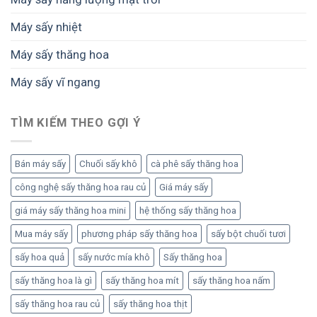
phẩm
Máy sấy nhiệt
Máy sấy thăng hoa
Máy sấy vĩ ngang
TÌM KIẾM THEO GỢI Ý
Bán máy sấy
Chuối sấy khô
cà phê sấy thăng hoa
công nghệ sấy thăng hoa rau củ
Giá máy sấy
giá máy sấy thăng hoa mini
hệ thống sấy thăng hoa
Mua máy sấy
phương pháp sấy thăng hoa
sấy bột chuối tươi
sấy hoa quả
sấy nước mía khô
Sấy thăng hoa
sấy thăng hoa là gì
sấy thăng hoa mít
sấy thăng hoa nấm
sấy thăng hoa rau củ
sấy thăng hoa thịt