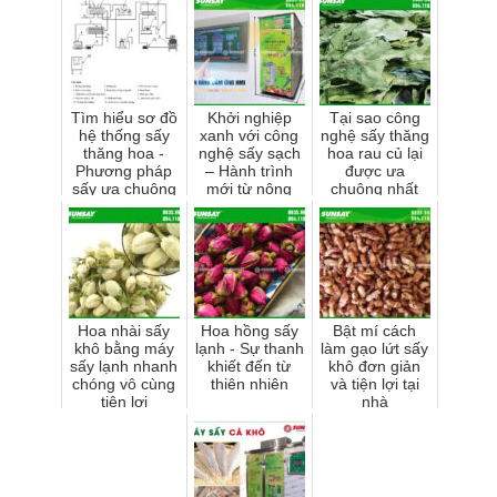
Tìm hiểu sơ đồ
Khởi nghiệp
Tại sao công
hệ thống sấy
xanh với công
nghệ sấy thăng
thăng hoa -
nghệ sấy sạch
hoa rau củ lại
Phương pháp
– Hành trình
được ưa
sấy ưa chuộng
mới từ nông
chuộng nhất
hiện nay
sản đến thị
hiện nay
trường cao cấp
Hoa nhài sấy
Hoa hồng sấy
Bật mí cách
khô bằng máy
lạnh - Sự thanh
làm gạo lứt sấy
sấy lạnh nhanh
khiết đến từ
khô đơn giản
chóng vô cùng
thiên nhiên
và tiện lợi tại
tiện lợi
nhà