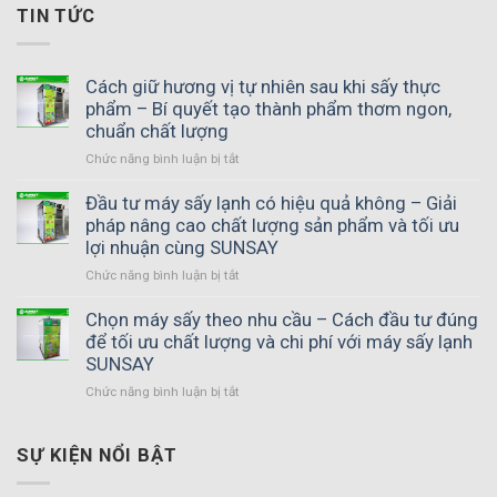
TIN TỨC
Cách giữ hương vị tự nhiên sau khi sấy thực
phẩm – Bí quyết tạo thành phẩm thơm ngon,
chuẩn chất lượng
Chức năng bình luận bị tắt
ở
Cách
giữ
Đầu tư máy sấy lạnh có hiệu quả không – Giải
hương
pháp nâng cao chất lượng sản phẩm và tối ưu
vị
lợi nhuận cùng SUNSAY
tự
Chức năng bình luận bị tắt
ở
nhiên
Đầu
sau
tư
Chọn máy sấy theo nhu cầu – Cách đầu tư đúng
khi
máy
để tối ưu chất lượng và chi phí với máy sấy lạnh
sấy
sấy
thực
SUNSAY
lạnh
phẩm
Chức năng bình luận bị tắt
ở
có
–
Chọn
hiệu
Bí
máy
quả
quyết
sấy
SỰ KIỆN NỔI BẬT
không
tạo
theo
–
thành
nhu
Giải