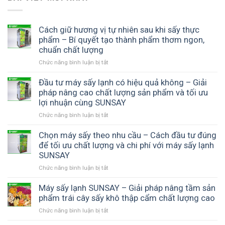
Cách giữ hương vị tự nhiên sau khi sấy thực
phẩm – Bí quyết tạo thành phẩm thơm ngon,
chuẩn chất lượng
Chức năng bình luận bị tắt
ở
Cách
giữ
Đầu tư máy sấy lạnh có hiệu quả không – Giải
hương
pháp nâng cao chất lượng sản phẩm và tối ưu
vị
lợi nhuận cùng SUNSAY
tự
Chức năng bình luận bị tắt
ở
nhiên
Đầu
sau
tư
Chọn máy sấy theo nhu cầu – Cách đầu tư đúng
khi
máy
để tối ưu chất lượng và chi phí với máy sấy lạnh
sấy
sấy
thực
SUNSAY
lạnh
phẩm
Chức năng bình luận bị tắt
ở
có
–
Chọn
hiệu
Bí
máy
Máy sấy lạnh SUNSAY – Giải pháp nâng tầm sản
quả
quyết
sấy
phẩm trái cây sấy khô thập cẩm chất lượng cao
không
tạo
theo
–
thành
Chức năng bình luận bị tắt
ở
nhu
Giải
phẩm
Máy
cầu
pháp