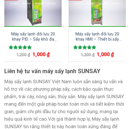
Máy sấy lạnh đối lưu 20
Máy sấy lạnh đối lưu 20
khay PID – Sấy khô đa
khay HMI – Thiết bị sấy
dạng các loại nguyên liệu,
tiên tiến, đa năng cho ra
nông sản, dược liệu,…
sản phẩm chất lượng cao
1,000
₫
1,000
₫
Được xếp
Được xếp
1,200
₫
1,200
₫
hạng
5.00
hạng
5.00
5 sao
5 sao
Liên hệ tư vấn máy sấy lạnh SUNSAY
Máy sấy lạnh SUNSAY Việt Nam luôn sẵn sàng tư vấn và
hỗ trợ về các phương pháp sấy, cách bảo quản thực
phẩm, trái cây, nông sản, thủy sản. Máy sấy lạnh SUNSAY
mang đến một giải pháp hoàn toàn mới và tiết kiệm thời
gian, giảm chi phí đầu tư cho người sử dụng, mang lại
hiệu quả kinh tế cao.Với giá thành hợp lý, Máy sấy lạnh
SUNSAY tin rằng thiết bị này hoàn toàn xứng đáng để