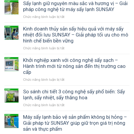
thơm
sấy
Sấy lạnh giữ nguyên màu sắc và hương vị – Giải
–
nâng
ngon,
lạnh
pháp công nghệ từ máy sấy lạnh SUNSAY
Cách
cao
chuẩn
SUNSAY
đầu
chất
chất
Chức năng bình luận bị tắt
ở
–
tư
lượng
lượng
Sấy
Giải
đúng
sản
lạnh
Kinh doanh thủy sản sấy hiệu quả với máy sấy
pháp
để
phẩm
giữ
nhiệt đối lưu SUNSAY – Giải pháp tối ưu cho mô
nâng
tối
và
nguyên
hình chế biến bền vững
tầm
ưu
tối
màu
sản
chất
ưu
Chức năng bình luận bị tắt
ở
sắc
phẩm
lượng
lợi
Kinh
và
trái
và
nhuận
doanh
Khởi nghiệp xanh với công nghệ sấy sạch –
hương
cây
chi
cùng
thủy
Hành trình mới từ nông sản đến thị trường cao
vị
sấy
phí
SUNSAY
sản
–
cấp
khô
với
sấy
Giải
thập
máy
Chức năng bình luận bị tắt
ở
hiệu
pháp
cẩm
sấy
Khởi
quả
công
chất
lạnh
nghiệp
So sánh chi tiết 3 công nghệ sấy phổ biến: Sấy
với
nghệ
lượng
SUNSAY
xanh
lạnh, sấy nhiệt, sấy thăng hoa
máy
từ
cao
với
sấy
máy
Chức năng bình luận bị tắt
ở
công
nhiệt
sấy
So
nghệ
đối
lạnh
sánh
Máy sấy lạnh bảo vệ sản phẩm không bị hỏng –
sấy
lưu
SUNSAY
chi
Giải pháp từ SUNSAY giúp giữ trọn giá trị nông
sạch
SUNSAY
tiết
sản và thực phẩm
–
–
3
Hành