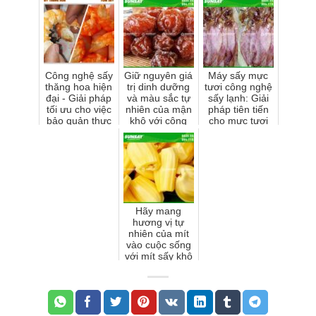
Công nghệ sấy
Giữ nguyên giá
Máy sấy mực
thăng hoa hiện
trị dinh dưỡng
tươi công nghệ
đại - Giải pháp
và màu sắc tự
sấy lạnh: Giải
tối ưu cho việc
nhiên của mận
pháp tiên tiến
bảo quản thực
khô với công
cho mực tươi
phẩm
nghệ sấy lạnh
lâu dài
Hãy mang
hương vị tự
nhiên của mít
vào cuộc sống
với mít sấy khô
công nghệ sấy
lạnh