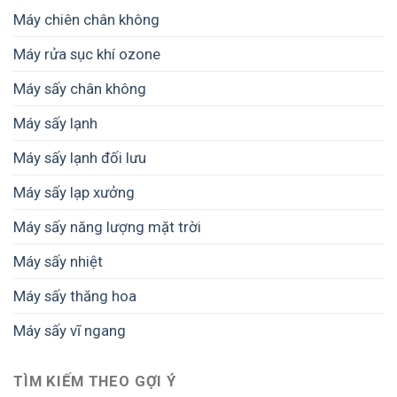
năng
–
hoa
Máy chiên chân không
trong
Giải
sấy
pháp
Máy rửa sục khí ozone
nông
từ
sản
SUNSAY
Máy sấy chân không
–
giúp
Giải
giữ
pháp
Máy sấy lạnh
trọn
từ
giá
SUNSAY
Máy sấy lạnh đối lưu
trị
nông
sản
Máy sấy lạp xưởng
và
thực
Máy sấy năng lượng mặt trời
phẩm
Máy sấy nhiệt
Máy sấy thăng hoa
Máy sấy vĩ ngang
TÌM KIẾM THEO GỢI Ý