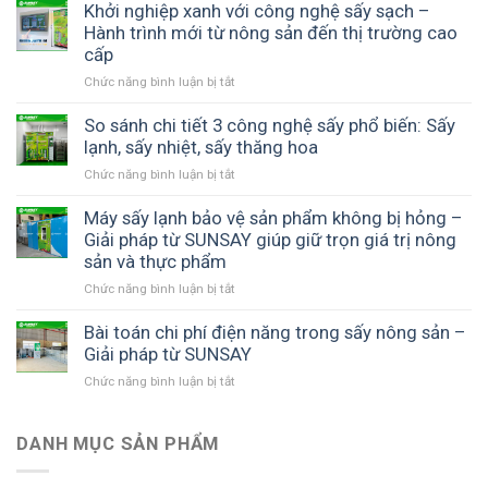
và
nhuận
doanh
Khởi nghiệp xanh với công nghệ sấy sạch –
hương
cây
chi
cùng
thủy
Hành trình mới từ nông sản đến thị trường cao
vị
sấy
phí
SUNSAY
sản
–
cấp
khô
với
sấy
Giải
thập
máy
Chức năng bình luận bị tắt
ở
hiệu
pháp
cẩm
sấy
Khởi
quả
công
chất
lạnh
nghiệp
So sánh chi tiết 3 công nghệ sấy phổ biến: Sấy
với
nghệ
lượng
SUNSAY
xanh
lạnh, sấy nhiệt, sấy thăng hoa
máy
từ
cao
với
sấy
máy
Chức năng bình luận bị tắt
ở
công
nhiệt
sấy
So
nghệ
đối
lạnh
sánh
Máy sấy lạnh bảo vệ sản phẩm không bị hỏng –
sấy
lưu
SUNSAY
chi
Giải pháp từ SUNSAY giúp giữ trọn giá trị nông
sạch
SUNSAY
tiết
sản và thực phẩm
–
–
3
Hành
Giải
Chức năng bình luận bị tắt
ở
công
trình
pháp
Máy
nghệ
mới
tối
sấy
Bài toán chi phí điện năng trong sấy nông sản –
sấy
từ
ưu
lạnh
Giải pháp từ SUNSAY
phổ
nông
cho
bảo
biến:
sản
mô
Chức năng bình luận bị tắt
ở
vệ
Sấy
đến
hình
Bài
sản
lạnh,
thị
chế
toán
phẩm
sấy
trường
biến
chi
DANH MỤC SẢN PHẨM
không
nhiệt,
cao
bền
phí
bị
sấy
cấp
vững
điện
hỏng
thăng