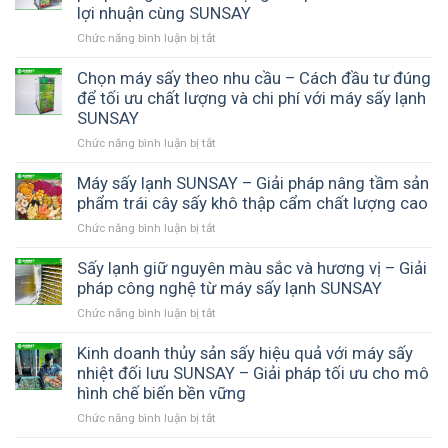
vị
lợi nhuận cùng SUNSAY
tự
Chức năng bình luận bị tắt
ở
nhiên
Đầu
sau
tư
Chọn máy sấy theo nhu cầu – Cách đầu tư đúng
khi
máy
để tối ưu chất lượng và chi phí với máy sấy lạnh
sấy
sấy
thực
SUNSAY
lạnh
phẩm
Chức năng bình luận bị tắt
ở
có
–
Chọn
hiệu
Bí
máy
Máy sấy lạnh SUNSAY – Giải pháp nâng tầm sản
quả
quyết
sấy
phẩm trái cây sấy khô thập cẩm chất lượng cao
không
tạo
theo
–
thành
Chức năng bình luận bị tắt
ở
nhu
Giải
phẩm
Máy
cầu
pháp
thơm
sấy
Sấy lạnh giữ nguyên màu sắc và hương vị – Giải
–
nâng
ngon,
lạnh
pháp công nghệ từ máy sấy lạnh SUNSAY
Cách
cao
chuẩn
SUNSAY
đầu
chất
chất
Chức năng bình luận bị tắt
ở
–
tư
lượng
lượng
Sấy
Giải
đúng
sản
lạnh
Kinh doanh thủy sản sấy hiệu quả với máy sấy
pháp
để
phẩm
giữ
nhiệt đối lưu SUNSAY – Giải pháp tối ưu cho mô
nâng
tối
và
nguyên
hình chế biến bền vững
tầm
ưu
tối
màu
sản
chất
ưu
Chức năng bình luận bị tắt
ở
sắc
phẩm
lượng
lợi
Kinh
và
trái