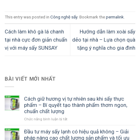
This entry was posted in
Công nghệ sấy
. Bookmark the
permalink
.
Cách làm khô gà lá chanh
Hướng dẫn làm xoài sấy
tại nhà cực đơn giản chuẩn
dẻo tại nhà – Lựa chọn quà
vị với máy sấy SUNSAY
tặng ý nghĩa cho gia đình
BÀI VIẾT MỚI NHẤT
Cách giữ hương vị tự nhiên sau khi sấy thực
phẩm – Bí quyết tạo thành phẩm thơm ngon,
chuẩn chất lượng
Chức năng bình luận bị tắt
ở
Cách
giữ
Đầu tư máy sấy lạnh có hiệu quả không – Giải
hương
pháp nâng cao chất lượng sản phẩm và tối ưu