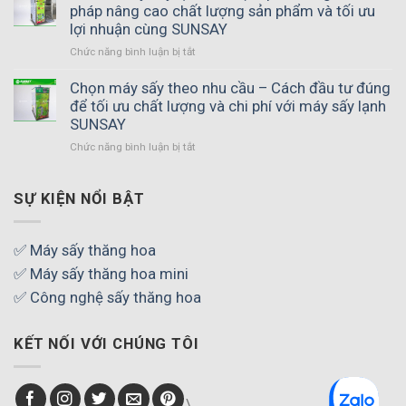
hương
pháp nâng cao chất lượng sản phẩm và tối ưu
vị
lợi nhuận cùng SUNSAY
tự
Chức năng bình luận bị tắt
ở
nhiên
Đầu
sau
tư
Chọn máy sấy theo nhu cầu – Cách đầu tư đúng
khi
máy
để tối ưu chất lượng và chi phí với máy sấy lạnh
sấy
sấy
thực
SUNSAY
lạnh
phẩm
Chức năng bình luận bị tắt
ở
có
–
Chọn
hiệu
Bí
máy
quả
quyết
sấy
SỰ KIỆN NỔI BẬT
không
tạo
theo
–
thành
nhu
Giải
phẩm
cầu
pháp
✅ Máy sấy thăng hoa
thơm
–
nâng
ngon,
✅ Máy sấy thăng hoa mini
Cách
cao
chuẩn
đầu
✅ Công nghệ sấy thăng hoa
chất
chất
tư
lượng
lượng
đúng
sản
KẾT NỐI VỚI CHÚNG TÔI
để
phẩm
tối
và
ưu
tối
chất
ưu
\