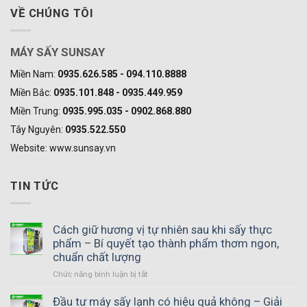
VỀ CHÚNG TÔI
MÁY SẤY SUNSAY
Miền Nam:
0935.626.585 - 094.110.8888
Miền Bắc:
0935.101.848 - 0935.449.959
Miền Trung:
0935.995.035 - 0902.868.880
Tây Nguyên:
0935.522.550
Website: www.sunsay.vn
TIN TỨC
Cách giữ hương vị tự nhiên sau khi sấy thực
phẩm – Bí quyết tạo thành phẩm thơm ngon,
chuẩn chất lượng
Chức năng bình luận bị tắt
ở
Cách
giữ
Đầu tư máy sấy lạnh có hiệu quả không – Giải