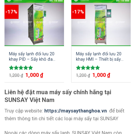
-17%
-17%
Máy sấy lạnh đối lưu 20
Máy sấy lạnh đối lưu 20
khay PID – Sấy khô đa
khay HMI – Thiết bị sấy
dạng các loại nguyên liệu,
tiên tiến, đa năng cho ra
nông sản, dược liệu,…
sản phẩm chất lượng cao
1,000
₫
1,000
₫
Được xếp
Được xếp
1,200
₫
1,200
₫
hạng
5.00
hạng
5.00
5 sao
5 sao
Liên hệ đặt mua máy sấy chính hãng tại
SUNSAY Việt Nam
Truy cập website:
https://maysaythanghoa.vn
để biết
thêm thông tin chi tiết các loại máy sấy tại SUNSAY
Ngoài các dòng máy sấy lạnh, SUNSAY Việt Nam còn