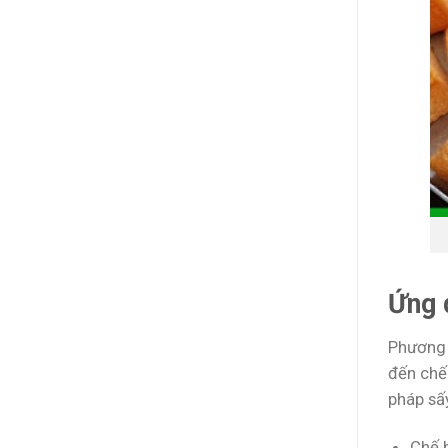
Ứng 
Phương 
đến chế
pháp sấ
Chế 