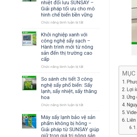
phẩm
chi
nhiệt đối lưu SUNSAY –
màu
trái
phí
Giải pháp tối ưu cho mô
sắc
cây
với
hình chế biến bền vững
và
sấy
máy
hương
Chức năng bình luận bị tắt
khô
ở
sấy
vị
thập
Kinh
lạnh
–
cẩm
doanh
Khởi nghiệp xanh với
SUNSAY
Giải
chất
thủy
công nghệ sấy sạch –
pháp
lượng
sản
Hành trình mới từ nông
công
cao
sấy
sản đến thị trường cao
nghệ
hiệu
cấp
từ
quả
máy
với
Chức năng bình luận bị tắt
ở
sấy
MỤC
máy
Khởi
lạnh
sấy
nghiệp
So sánh chi tiết 3 công
Phươ
SUNSAY
nhiệt
xanh
nghệ sấy phổ biến: Sấy
đối
Lợi 
với
lạnh, sấy nhiệt, sấy thăng
lưu
công
Ứng 
hoa
SUNSAY
nghệ
Nguy
Chức năng bình luận bị tắt
–
ở
sấy
Giải
So
sạch
Vide
pháp
sánh
Máy sấy lạnh bảo vệ sản
–
Liên
tối
chi
Hành
phẩm không bị hỏng –
ưu
tiết
trình
Giải pháp từ SUNSAY giúp
cho
3
mới
giữ trọn giá trị nông sản