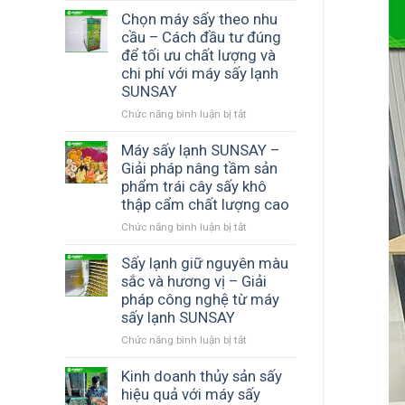
thực
tư
Chọn máy sấy theo nhu
phẩm
máy
cầu – Cách đầu tư đúng
–
sấy
để tối ưu chất lượng và
Bí
lạnh
chi phí với máy sấy lạnh
quyết
có
SUNSAY
tạo
hiệu
thành
quả
Chức năng bình luận bị tắt
ở
phẩm
không
Chọn
thơm
–
máy
Máy sấy lạnh SUNSAY –
ngon,
Giải
sấy
Giải pháp nâng tầm sản
chuẩn
pháp
theo
phẩm trái cây sấy khô
chất
nâng
nhu
thập cẩm chất lượng cao
lượng
cao
cầu
Chức năng bình luận bị tắt
chất
ở
–
lượng
Máy
Cách
sản
sấy
Sấy lạnh giữ nguyên màu
đầu
phẩm
lạnh
tư
sắc và hương vị – Giải
và
SUNSAY
đúng
pháp công nghệ từ máy
tối
–
để
sấy lạnh SUNSAY
ưu
Giải
tối
Chức năng bình luận bị tắt
ở
lợi
pháp
ưu
Sấy
nhuận
nâng
chất
lạnh
Kinh doanh thủy sản sấy
cùng
tầm
lượng
giữ
SUNSAY
sản
và
hiệu quả với máy sấy
nguyên