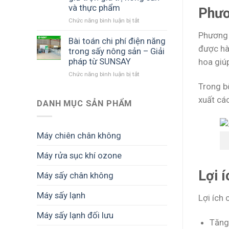
mô
công
từ
và thực phẩm
Phươ
hình
nghệ
nông
chế
sấy
Chức năng bình luận bị tắt
sản
ở
biến
phổ
đến
Máy
Phương 
bền
biến:
thị
sấy
Bài toán chi phí điện năng
được hà
vững
Sấy
trường
lạnh
trong sấy nông sản – Giải
lạnh,
cao
bảo
pháp từ SUNSAY
hoa giú
sấy
cấp
vệ
Chức năng bình luận bị tắt
ở
nhiệt,
sản
Bài
sấy
phẩm
Trong b
toán
thăng
không
xuất cá
chi
DANH MỤC SẢN PHẨM
hoa
bị
phí
hỏng
điện
–
năng
Giải
Máy chiên chân không
trong
pháp
sấy
từ
Máy rửa sục khí ozone
nông
SUNSAY
sản
giúp
Lợi 
Máy sấy chân không
–
giữ
Giải
trọn
pháp
Máy sấy lạnh
giá
Lợi ích
từ
trị
SUNSAY
nông
Máy sấy lạnh đối lưu
Tăng
sản