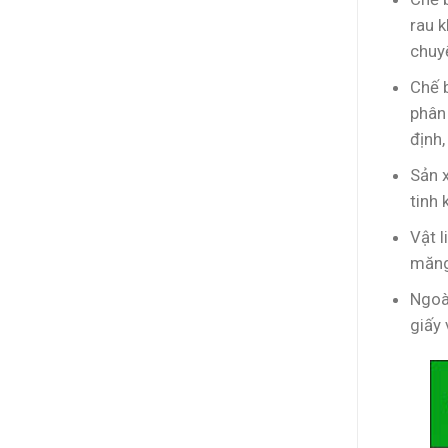
rau k
chuy
Chế 
phân
định,
Sản x
tinh 
Vật l
măng
Ngoài
giấy