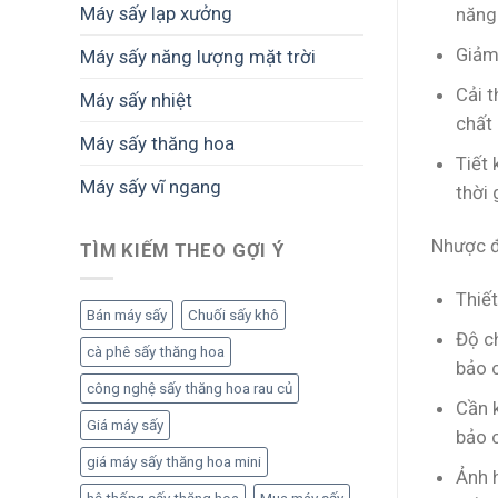
và
Máy sấy lạp xưởng
năng 
thực
phẩm
Giảm 
Máy sấy năng lượng mặt trời
Cải 
Máy sấy nhiệt
chất
Máy sấy thăng hoa
Tiết
Máy sấy vĩ ngang
thời
Nhược đ
TÌM KIẾM THEO GỢI Ý
Thiết
Bán máy sấy
Chuối sấy khô
Độ c
cà phê sấy thăng hoa
bảo 
công nghệ sấy thăng hoa rau củ
Cần 
Giá máy sấy
bảo 
giá máy sấy thăng hoa mini
Ảnh 