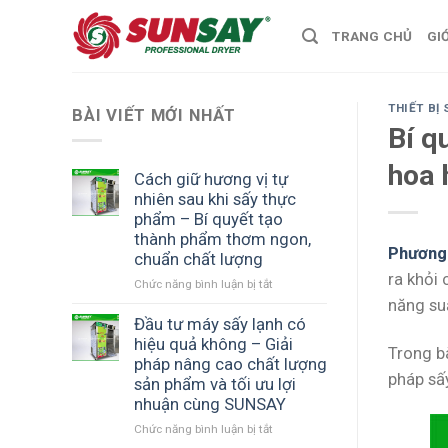
Skip
TRANG CHỦ
GI
to
content
THIẾT BỊ 
BÀI VIẾT MỚI NHẤT
Bí q
hoa 
Cách giữ hương vị tự
nhiên sau khi sấy thực
phẩm – Bí quyết tạo
thành phẩm thơm ngon,
Phương 
chuẩn chất lượng
ra khỏi 
Chức năng bình luận bị tắt
ở
Cách
năng suấ
giữ
Đầu tư máy sấy lạnh có
hương
hiệu quả không – Giải
Trong bà
vị
pháp nâng cao chất lượng
tự
pháp sấ
sản phẩm và tối ưu lợi
nhiên
nhuận cùng SUNSAY
sau
khi
Chức năng bình luận bị tắt
ở
sấy
Đầu