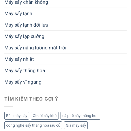
Máy sấy chân không
–
giúp
Giải
giữ
pháp
Máy sấy lạnh
trọn
từ
giá
SUNSAY
Máy sấy lạnh đối lưu
trị
nông
sản
Máy sấy lạp xưởng
và
thực
Máy sấy năng lượng mặt trời
phẩm
Máy sấy nhiệt
Máy sấy thăng hoa
Máy sấy vĩ ngang
TÌM KIẾM THEO GỢI Ý
Bán máy sấy
Chuối sấy khô
cà phê sấy thăng hoa
công nghệ sấy thăng hoa rau củ
Giá máy sấy