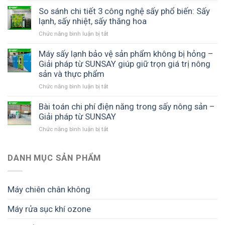
Khởi
quả
công
chất
lạnh
nghiệp
So sánh chi tiết 3 công nghệ sấy phổ biến: Sấy
với
nghệ
lượng
SUNSAY
xanh
lạnh, sấy nhiệt, sấy thăng hoa
máy
từ
cao
với
sấy
máy
Chức năng bình luận bị tắt
ở
công
nhiệt
sấy
So
nghệ
đối
lạnh
sánh
Máy sấy lạnh bảo vệ sản phẩm không bị hỏng –
sấy
lưu
SUNSAY
chi
Giải pháp từ SUNSAY giúp giữ trọn giá trị nông
sạch
SUNSAY
tiết
sản và thực phẩm
–
–
3
Hành
Giải
Chức năng bình luận bị tắt
ở
công
trình
pháp
Máy
nghệ
mới
tối
sấy
Bài toán chi phí điện năng trong sấy nông sản –
sấy
từ
ưu
lạnh
Giải pháp từ SUNSAY
phổ
nông
cho
bảo
biến:
sản
mô
Chức năng bình luận bị tắt
ở
vệ
Sấy
đến
hình
Bài
sản
lạnh,
thị
chế
toán
phẩm
sấy
trường
biến
chi
DANH MỤC SẢN PHẨM
không
nhiệt,
cao
bền
phí
bị
sấy
cấp
vững
điện
hỏng
thăng
năng
–
hoa
Máy chiên chân không
trong
Giải
sấy
pháp
Máy rửa sục khí ozone
nông
từ
sản
SUNSAY