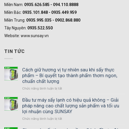
Miền Nam:
0935.626.585 - 094.110.8888
Miền Bắc:
0935.101.848 - 0935.449.959
Miền Trung:
0935.995.035 - 0902.868.880
Tây Nguyên:
0935.522.550
Website: www.sunsay.vn
TIN TỨC
Cách giữ hương vị tự nhiên sau khi sấy thực
phẩm – Bí quyết tạo thành phẩm thơm ngon,
chuẩn chất lượng
Chức năng bình luận bị tắt
ở
Cách
giữ
Đầu tư máy sấy lạnh có hiệu quả không – Giải
hương
pháp nâng cao chất lượng sản phẩm và tối ưu
vị
lợi nhuận cùng SUNSAY
tự
Chức năng bình luận bị tắt
ở
nhiên
Đầu
sau
tư