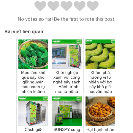
No votes so far! Be the first to rate this post.
Bài viết liên quan:
Mẹo làm khổ
Khởi nghiệp
Khám phá
qua sấy khô
xanh với công
hương vị tự
giữ nguyên
nghệ sấy sạch
nhiên với bơ
màu xanh tự
– Hành trình
sấy khô giữ
nhiên không
mới từ nông
nguyên màu
phai màu sắc
sản đến thị
sắc
trường cao cấp
Cách giữ
SUNSAY cung
Hạt hạnh nhân