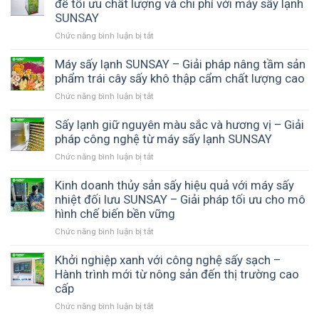
để tối ưu chất lượng và chi phí với máy sấy lạnh
sấy
sấy
thực
SUNSAY
lạnh
phẩm
Chức năng bình luận bị tắt
ở
có
–
Chọn
hiệu
Bí
máy
Máy sấy lạnh SUNSAY – Giải pháp nâng tầm sản
quả
quyết
sấy
phẩm trái cây sấy khô thập cẩm chất lượng cao
không
tạo
theo
–
thành
Chức năng bình luận bị tắt
ở
nhu
Giải
phẩm
Máy
cầu
pháp
thơm
sấy
Sấy lạnh giữ nguyên màu sắc và hương vị – Giải
–
nâng
ngon,
lạnh
pháp công nghệ từ máy sấy lạnh SUNSAY
Cách
cao
chuẩn
SUNSAY
đầu
chất
chất
Chức năng bình luận bị tắt
ở
–
tư
lượng
lượng
Sấy
Giải
đúng
sản
lạnh
Kinh doanh thủy sản sấy hiệu quả với máy sấy
pháp
để
phẩm
giữ
nhiệt đối lưu SUNSAY – Giải pháp tối ưu cho mô
nâng
tối
và
nguyên
hình chế biến bền vững
tầm
ưu
tối
màu
sản
chất
ưu
Chức năng bình luận bị tắt
ở
sắc
phẩm
lượng
lợi
Kinh
và
trái
và
nhuận
doanh
Khởi nghiệp xanh với công nghệ sấy sạch –
hương
cây
chi
cùng
thủy
Hành trình mới từ nông sản đến thị trường cao
vị
sấy
phí
SUNSAY
sản
–
cấp
khô
với
sấy
Giải
thập
máy
Chức năng bình luận bị tắt
ở
hiệu
pháp
cẩm
sấy