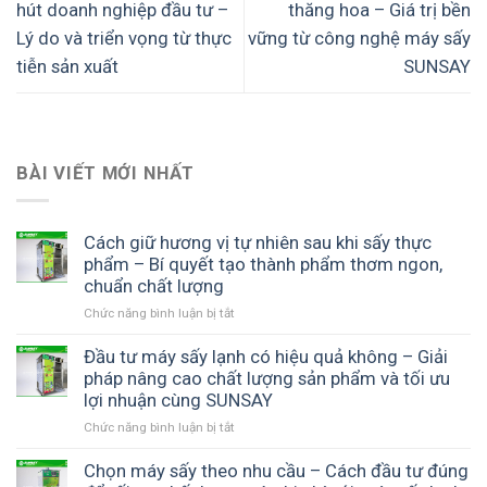
hút doanh nghiệp đầu tư –
thăng hoa – Giá trị bền
Lý do và triển vọng từ thực
vững từ công nghệ máy sấy
tiễn sản xuất
SUNSAY
BÀI VIẾT MỚI NHẤT
Cách giữ hương vị tự nhiên sau khi sấy thực
phẩm – Bí quyết tạo thành phẩm thơm ngon,
chuẩn chất lượng
Chức năng bình luận bị tắt
ở
Cách
giữ
Đầu tư máy sấy lạnh có hiệu quả không – Giải
hương
pháp nâng cao chất lượng sản phẩm và tối ưu
vị
lợi nhuận cùng SUNSAY
tự
Chức năng bình luận bị tắt
ở
nhiên
Đầu
sau
tư
Chọn máy sấy theo nhu cầu – Cách đầu tư đúng
khi
máy