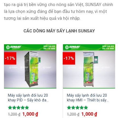
tạo ra giá trị bền vững cho nông sản Việt, SUNSAY chính
là lựa chọn xứng đáng để bạn đầu tư hôm nay, vì một
tương lai sản xuất hiệu quả và hội nhập.
CÁC DÒNG MÁY SẤY LẠNH SUNSAY
-17%
-17%
Máy sấy lạnh đối lưu 20
Máy sấy lạnh đối lưu 20
khay PID – Sấy khô đa
khay HMI – Thiết bị sấy
dạng các loại nguyên liệu,
tiên tiến, đa năng cho ra
nông sản, dược liệu,…
sản phẩm chất lượng cao
1,000
₫
1,000
₫
Được xếp
Được xếp
1,200
₫
1,200
₫
hạng
5.00
hạng
5.00