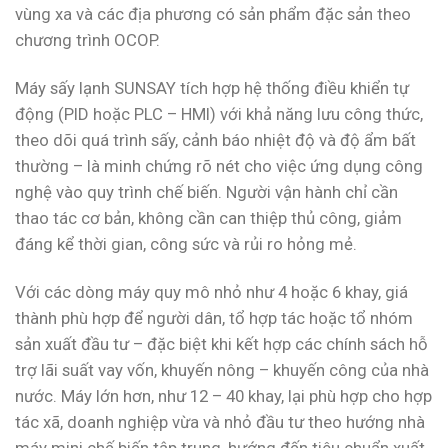
vùng xa và các địa phương có sản phẩm đặc sản theo
chương trình OCOP.
Máy sấy lạnh SUNSAY tích hợp hệ thống điều khiển tự
động (PID hoặc PLC – HMI) với khả năng lưu công thức,
theo dõi quá trình sấy, cảnh báo nhiệt độ và độ ẩm bất
thường – là minh chứng rõ nét cho việc ứng dụng công
nghệ vào quy trình chế biến. Người vận hành chỉ cần
thao tác cơ bản, không cần can thiệp thủ công, giảm
đáng kể thời gian, công sức và rủi ro hỏng mẻ.
Với các dòng máy quy mô nhỏ như 4 hoặc 6 khay, giá
thành phù hợp để người dân, tổ hợp tác hoặc tổ nhóm
sản xuất đầu tư – đặc biệt khi kết hợp các chính sách hỗ
trợ lãi suất vay vốn, khuyến nông – khuyến công của nhà
nước. Máy lớn hơn, như 12 – 40 khay, lại phù hợp cho hợp
tác xã, doanh nghiệp vừa và nhỏ đầu tư theo hướng nhà
máy mini chế biến tập trung, hướng đến tiêu chuẩn xuất