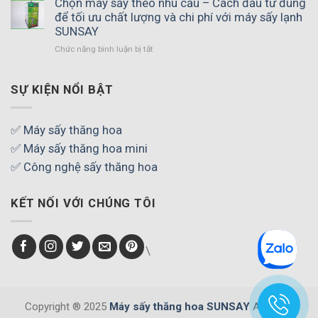
Chọn máy sấy theo nhu cầu – Cách đầu tư đúng
khi
máy
để tối ưu chất lượng và chi phí với máy sấy lạnh
sấy
sấy
thực
SUNSAY
lạnh
phẩm
Chức năng bình luận bị tắt
ở
có
–
Chọn
hiệu
Bí
máy
quả
quyết
sấy
SỰ KIỆN NỔI BẬT
không
tạo
theo
–
thành
nhu
Giải
phẩm
cầu
pháp
✅ Máy sấy thăng hoa
thơm
–
nâng
ngon,
✅ Máy sấy thăng hoa mini
Cách
cao
chuẩn
đầu
✅ Công nghệ sấy thăng hoa
chất
chất
tư
lượng
lượng
đúng
sản
KẾT NỐI VỚI CHÚNG TÔI
để
phẩm
tối
và
ưu
tối
chất
ưu
\
lượng
lợi
và
nhuận
chi
cùng
phí
SUNSAY
với
Copyright ® 2025
Máy sấy thăng hoa SUNSAY
All rights
máy