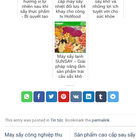
hương vị tự
cấp máy sấy
sấy khô và
nhiên sau khi
nhiệt đối lưu 64
những lợi ích
sấy thực phẩm
khay cho công
tuyệt vời cho
- Bí quyết tạo
ty Holifood
sức khỏe
thành phẩm
Đồng Nai
thơm ngon,
chuẩn chất
lượ...
Máy sấy lạnh
SUNSAY – Giải
pháp nâng tầm
sản phẩm trái
cây sấy khô
thập cẩm chất
lượng cao
This entry was posted in
Tin tức
. Bookmark the
permalink
.
Máy sấy công nghiệp thu
Sản phẩm cao cấp sau sấy