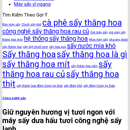
Máy sấy vĩ ngang
Tìm Kiếm Theo Gợi Ý
cà phê sấy thăng hoa
Bán máy sấy
Chuối sấy khô
công nghệ sấy thăng hoa rau củ
Giá máy sấy
giá máy sấy
hệ thống sấy thăng hoa
thăng hoa mini
Mua máy sấy
phương pháp
sấy nước mía khô
sấy thăng hoa
sấy bột chuối tươi
sấy hoa quả
Sấy thăng hoa
sấy thăng hoa là gì
sấy thăng hoa mít
sấy
sấy thăng hoa nấm
thăng hoa rau củ
sấy thăng hoa
thịt
sấy thăng hoa đông trùng hạ thảo
sấy đông khô
sấy đông trùng hạ thảo
Công nghệ sấy
Giữ nguyên hương vị tươi ngon với
máy sấy dưa hấu tươi công nghệ sấy
lạnh