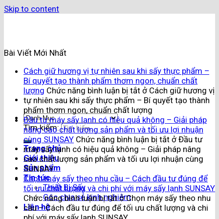
Skip to content
Bài Viết Mới Nhất
Cách giữ hương vị tự nhiên sau khi sấy thực phẩm –
Bí quyết tạo thành phẩm thơm ngon, chuẩn chất
lượng
Chức năng bình luận bị tắt
ở Cách giữ hương vị
tự nhiên sau khi sấy thực phẩm – Bí quyết tạo thành
phẩm thơm ngon, chuẩn chất lượng
Đầu tư máy sấy lạnh có hiệu quả không – Giải pháp
Tìm kiếm:
nâng cao chất lượng sản phẩm và tối ưu lợi nhuận
cùng SUNSAY
Chức năng bình luận bị tắt
ở Đầu tư
Trang chủ
máy sấy lạnh có hiệu quả không – Giải pháp nâng
Giới thiệu
cao chất lượng sản phẩm và tối ưu lợi nhuận cùng
Sản phẩm
SUNSAY
Tin tức
Chọn máy sấy theo nhu cầu – Cách đầu tư đúng để
Thiết Bị Sấy
tối ưu chất lượng và chi phí với máy sấy lạnh SUNSAY
Góc chia sẻ kinh nghiệm
Chức năng bình luận bị tắt
ở Chọn máy sấy theo nhu
Liên hệ
cầu – Cách đầu tư đúng để tối ưu chất lượng và chi
phí với máy sấy lạnh SUNSAY