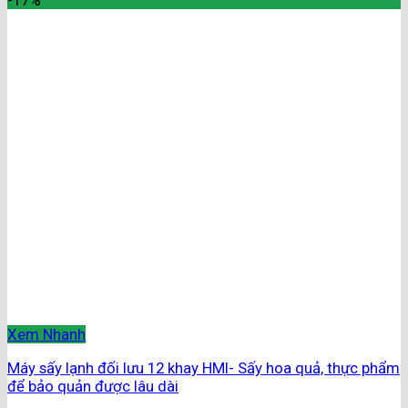
-17%
Xem Nhanh
Máy sấy lạnh đối lưu 12 khay HMI- Sấy hoa quả, thực phẩm
để bảo quản được lâu dài