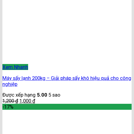
Xem Nhanh
Máy sấy lạnh 200kg – Giải pháp sấy khô hiệu quả cho công
nghiệp
Được xếp hạng
5.00
5 sao
1,200
₫
1,000
₫
-17%