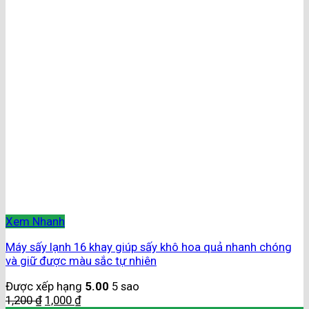
Xem Nhanh
Máy sấy lạnh 16 khay giúp sấy khô hoa quả nhanh chóng
và giữ được màu sắc tự nhiên
Được xếp hạng
5.00
5 sao
1,200
₫
1,000
₫