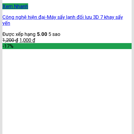
Xem Nhanh
Công nghệ hiện đại-Máy sấy lạnh đối lưu 3D 7 khay sấy
yến
Được xếp hạng
5.00
5 sao
1,200
₫
1,000
₫
-17%