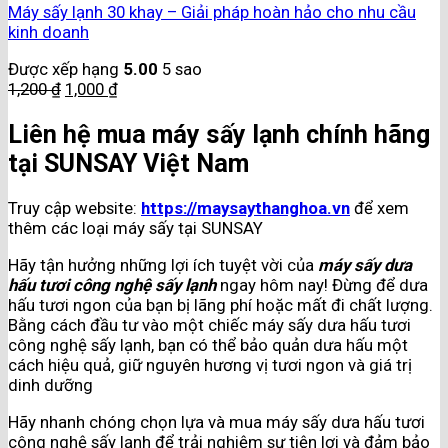
Máy sấy lạnh 30 khay – Giải pháp hoàn hảo cho nhu cầu
kinh doanh
Được xếp hạng
5.00
5 sao
1,200
₫
1,000
₫
Liên hệ mua máy sấy lạnh chính hãng
tại SUNSAY Việt Nam
Truy cập website:
https://maysaythanghoa.vn
để xem
thêm các loại máy sấy tại SUNSAY
Hãy tận hưởng những lợi ích tuyệt vời của
máy sấy dưa
hấu tươi công nghệ sấy lạnh
ngay hôm nay! Đừng để dưa
hấu tươi ngon của bạn bị lãng phí hoặc mất đi chất lượng.
Bằng cách đầu tư vào một chiếc máy sấy dưa hấu tươi
công nghệ sấy lạnh, bạn có thể bảo quản dưa hấu một
cách hiệu quả, giữ nguyên hương vị tươi ngon và giá trị
dinh dưỡng
Hãy nhanh chóng chọn lựa và mua máy sấy dưa hấu tươi
công nghệ sấy lạnh để trải nghiệm sự tiện lợi và đảm bảo