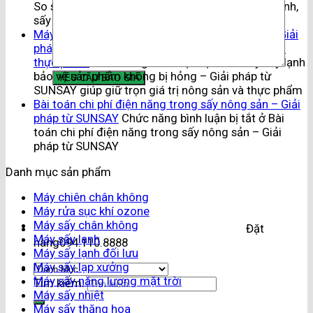
So sánh chi tiết 3 công nghệ sấy phổ biến: Sấy lạnh,
sấy nhiệt, sấy thăng hoa
Máy sấy lạnh bảo vệ sản phẩm không bị hỏng – Giải
pháp từ SUNSAY giúp giữ trọn giá trị nông sản và
thực phẩm
Chức năng bình luận bị tắt
ở Máy sấy lạnh
bảo vệ sản phẩm không bị hỏng – Giải pháp từ
SUNSAY giúp giữ trọn giá trị nông sản và thực phẩm
Bài toán chi phí điện năng trong sấy nông sản – Giải
pháp từ SUNSAY
Chức năng bình luận bị tắt
ở Bài
toán chi phí điện năng trong sấy nông sản – Giải
pháp từ SUNSAY
Danh mục sản phẩm
Máy chiên chân không
Máy rửa sục khí ozone
Máy sấy chân không
Đặt
Máy sấy lạnh
hàng
094.110.8888
Máy sấy lạnh đối lưu
Máy sấy lạp xưởng
Máy sấy năng lượng mặt trời
Tìm kiếm:
Máy sấy nhiệt
Máy sấy thăng hoa