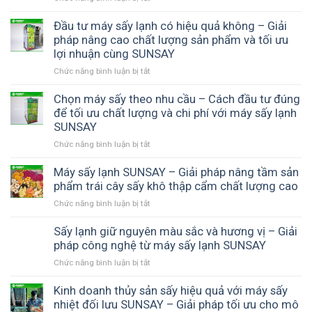
Cách
giữ
Đầu tư máy sấy lạnh có hiệu quả không – Giải
hương
pháp nâng cao chất lượng sản phẩm và tối ưu
vị
lợi nhuận cùng SUNSAY
tự
Chức năng bình luận bị tắt
ở
nhiên
Đầu
sau
tư
Chọn máy sấy theo nhu cầu – Cách đầu tư đúng
khi
máy
để tối ưu chất lượng và chi phí với máy sấy lạnh
sấy
sấy
thực
SUNSAY
lạnh
phẩm
Chức năng bình luận bị tắt
ở
có
–
Chọn
hiệu
Bí
máy
Máy sấy lạnh SUNSAY – Giải pháp nâng tầm sản
quả
quyết
sấy
phẩm trái cây sấy khô thập cẩm chất lượng cao
không
tạo
theo
–
thành
Chức năng bình luận bị tắt
ở
nhu
Giải
phẩm
Máy
cầu
pháp
thơm
sấy
Sấy lạnh giữ nguyên màu sắc và hương vị – Giải
–
nâng
ngon,
lạnh
pháp công nghệ từ máy sấy lạnh SUNSAY
Cách
cao
chuẩn
SUNSAY
đầu
chất
chất
Chức năng bình luận bị tắt
ở
–
tư
lượng
lượng
Sấy
Giải
đúng
sản
lạnh
Kinh doanh thủy sản sấy hiệu quả với máy sấy
pháp
để
phẩm
giữ
nhiệt đối lưu SUNSAY – Giải pháp tối ưu cho mô
nâng
tối
và