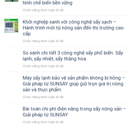
nguyên
hình chế biến bền vững
tầm
ưu
tối
màu
sản
chất
ưu
Chức năng bình luận bị tắt
ở
sắc
phẩm
lượng
lợi
Kinh
và
trái
và
nhuận
doanh
Khởi nghiệp xanh với công nghệ sấy sạch –
hương
cây
chi
cùng
thủy
Hành trình mới từ nông sản đến thị trường cao
vị
sấy
phí
SUNSAY
sản
–
cấp
khô
với
sấy
Giải
thập
máy
Chức năng bình luận bị tắt
ở
hiệu
pháp
cẩm
sấy
Khởi
quả
công
chất
lạnh
nghiệp
So sánh chi tiết 3 công nghệ sấy phổ biến: Sấy
với
nghệ
lượng
SUNSAY
xanh
lạnh, sấy nhiệt, sấy thăng hoa
máy
từ
cao
với
sấy
máy
Chức năng bình luận bị tắt
ở
công
nhiệt
sấy
So
nghệ
đối
lạnh
sánh
Máy sấy lạnh bảo vệ sản phẩm không bị hỏng –
sấy
lưu
SUNSAY
chi
Giải pháp từ SUNSAY giúp giữ trọn giá trị nông
sạch
SUNSAY
tiết
sản và thực phẩm
–
–
3
Hành
Giải
Chức năng bình luận bị tắt
ở
công
trình
pháp
Máy
nghệ
mới
tối
sấy
Bài toán chi phí điện năng trong sấy nông sản –
sấy
từ
ưu
lạnh
Giải pháp từ SUNSAY
phổ
nông
cho
bảo
biến:
sản
mô
Chức năng bình luận bị tắt
ở
vệ
Sấy
đến
hình
Bài
sản
lạnh,
thị
chế