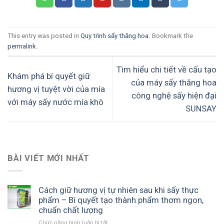
This entry was posted in
Quy trình sấy thăng hoa
. Bookmark the
permalink
.
Tìm hiểu chi tiết về cấu tạo
Khám phá bí quyết giữ
của máy sấy thăng hoa
hương vị tuyệt vời của mía
công nghệ sấy hiện đại
với máy sấy nước mía khô
SUNSAY
BÀI VIẾT MỚI NHẤT
Cách giữ hương vị tự nhiên sau khi sấy thực
phẩm – Bí quyết tạo thành phẩm thơm ngon,
chuẩn chất lượng
Chức năng bình luận bị tắt
ở