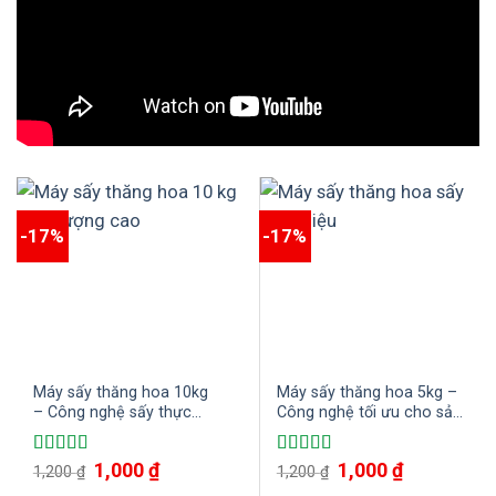
-17%
-17%
Máy sấy thăng hoa 10kg
Máy sấy thăng hoa 5kg –
– Công nghệ sấy thực
Công nghệ tối ưu cho sản
phẩm cao cấp, chất
phẩm của bạn
lượng hiện nay
1,000
₫
1,000
₫
Được xếp
Được xếp
1,200
₫
1,200
₫
hạng
5.00
5
hạng
5.00
5