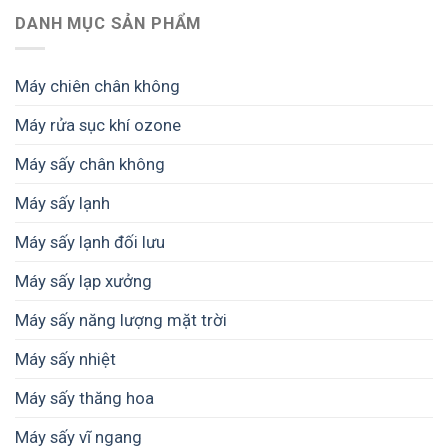
toán
phẩm
sấy
trường
biến
chi
DANH MỤC SẢN PHẨM
không
nhiệt,
cao
bền
phí
bị
sấy
cấp
vững
điện
hỏng
thăng
năng
–
hoa
Máy chiên chân không
trong
Giải
sấy
pháp
Máy rửa sục khí ozone
nông
từ
sản
SUNSAY
Máy sấy chân không
–
giúp
Giải
giữ
pháp
Máy sấy lạnh
trọn
từ
giá
SUNSAY
Máy sấy lạnh đối lưu
trị
nông
sản
Máy sấy lạp xưởng
và
thực
Máy sấy năng lượng mặt trời
phẩm
Máy sấy nhiệt
Máy sấy thăng hoa
Máy sấy vĩ ngang