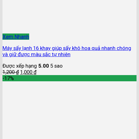
Xem Nhanh
Máy sấy lạnh 16 khay giúp sấy khô hoa quả nhanh chóng
và giữ được màu sắc tự nhiên
Được xếp hạng
5.00
5 sao
1,200
₫
1,000
₫
-17%