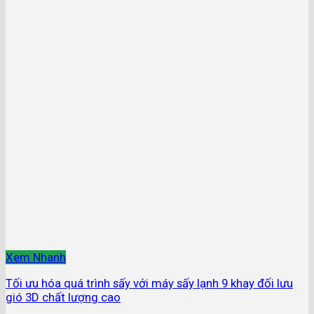
Xem Nhanh
Tối ưu hóa quá trình sấy với máy sấy lạnh 9 khay đối lưu
gió 3D chất lượng cao