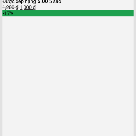
Được xếp hạng
5.00
5 sao
1,200
₫
1,000
₫
-17%