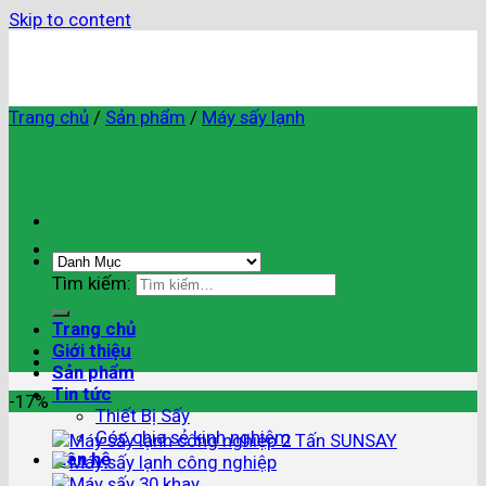
Skip to content
Trang chủ
/
Sản phẩm
/
Máy sấy lạnh
Tìm kiếm:
Trang chủ
Giới thiệu
Sản phẩm
Tin tức
-17%
Thiết Bị Sấy
Góc chia sẻ kinh nghiệm
Liên hệ