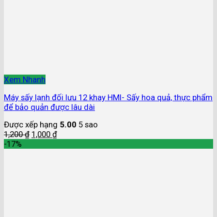
Xem Nhanh
Máy sấy lạnh đối lưu 12 khay HMI- Sấy hoa quả, thực phẩm
để bảo quản được lâu dài
Được xếp hạng
5.00
5 sao
1,200
₫
1,000
₫
-17%