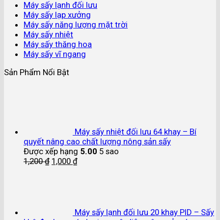
Máy sấy lạnh đối lưu
Máy sấy lạp xưởng
Máy sấy năng lượng mặt trời
Máy sấy nhiệt
Máy sấy thăng hoa
Máy sấy vĩ ngang
Sản Phẩm Nổi Bật
Máy sấy nhiệt đối lưu 64 khay – Bí
quyết nâng cao chất lượng nông sản sấy
Được xếp hạng
5.00
5 sao
1,200
₫
1,000
₫
Máy sấy lạnh đối lưu 20 khay PID – Sấy