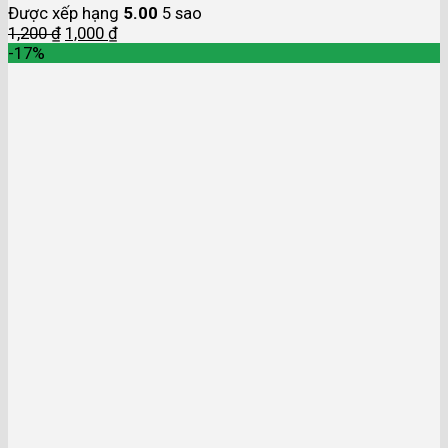
Được xếp hạng
5.00
5 sao
1,200
₫
1,000
₫
-17%