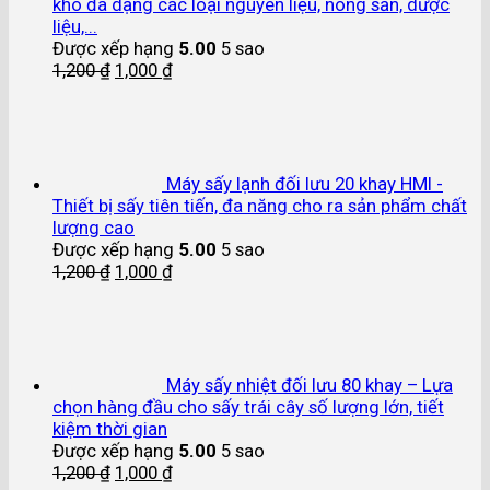
khô đa dạng các loại nguyên liệu, nông sản, dược
liệu,...
Được xếp hạng
5.00
5 sao
1,200
₫
1,000
₫
Máy sấy lạnh đối lưu 20 khay HMI -
Thiết bị sấy tiên tiến, đa năng cho ra sản phẩm chất
lượng cao
Được xếp hạng
5.00
5 sao
1,200
₫
1,000
₫
Máy sấy nhiệt đối lưu 80 khay – Lựa
chọn hàng đầu cho sấy trái cây số lượng lớn, tiết
kiệm thời gian
Được xếp hạng
5.00
5 sao
1,200
₫
1,000
₫