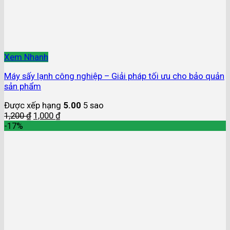
Xem Nhanh
Máy sấy lạnh công nghiệp – Giải pháp tối ưu cho bảo quản
sản phẩm
Được xếp hạng
5.00
5 sao
1,200
₫
1,000
₫
-17%